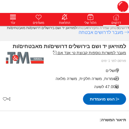
דרושים
דרושים
פרופילים
הלוח שלי
הודעות
התראות
פרימיום
מועדפים
התחבר
עוד
דרושים
בטחון שמירה וחקירות
אבטחה
למוזיאון יד ושם בירושלים דרושים/ות מאבטחים/ות
מעבר לדרושים אבטחה
למוזיאון יד ושם בירושלים דרושים/ות מאבטחים/ות
מעבר למשרות נוספות קבוצת טי אנד אם
פורסם לפני 1 ימים
ירושלים
משמרות, משרה חלקית, משרה מלאה
47.00₪ לשעה
הגש מועמדות
תיאור המשרה: