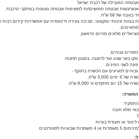
אבטחה המובילה של רכבת ישראל
אנשי/נשות אבטחה חמושים/ות למשימות אבטחה מגוונות במתקני הרכבת.
גובה של 56 ש"ח.
 בצוות איכותי ומקצועי, סביבה צעירה ודינאמית עם אפשרויות קידום רבות ו
מתאימים.
וציאליים מלאים מהיום הראשון.
כספיים גבוהים.
קו באר שבע ועד לרעננה, במגוון תחנות.
ונה לשני המינים.
גבוהים למגיעים עם הכשרה בתוקף -
6 ימים 3,000 ש"ח,
ום מתקדם א’ 8,000 ש"ח.
 המשרה:
התפקיד:
באי מלא חובה
או 4 משמרות שבועיות לסטודנטים
: