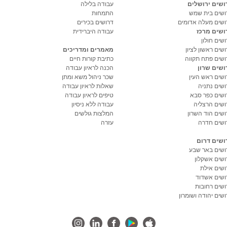
ושים ירושלים
עבודה בלילה
ושים בית שמש
התמחות
ושים מעלה אדומים
דרושים בכירים
ושים מרכז
עבודה היברידית
שים חולון
שים ראשון לציון
מאמרים ומדריכים
ושים פתח תקווה
כתיבת קורות חיים
ושים שרון
הכנה לראיון עבודה
ושים ראש העין
שכר ניהול משא ומתן
ושים נתניה
שאלות לראיון עבודה
ושים כפר סבא
טיפים לראיון עבודה
ושים הרצליה
עבודה ללא ניסיון
ושים הוד השרון
המלצות גולשים
ושים חדרה
עזרה
ושים דרום
ושים באר שבע
ושים אשקלון
ושים אילת
ושים אשדוד
ושים רחובות
שים יהודה ושומרון