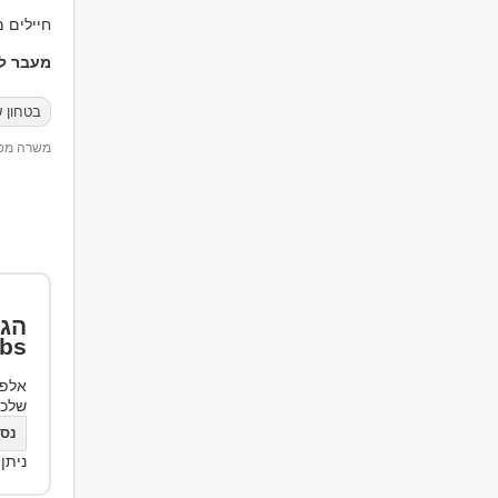
חיילים מ
מעבר למ
בטחון ש
משרה מספר 80
הגד
bs
אלפי
שלכ
נסו את bs
ניתן