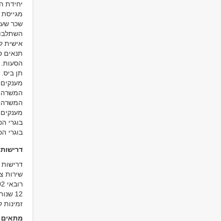
יחידת ה
מגייסת 
שכר שעתי ב
השתלבות
אישית ל
תנאים ס
הסעות.
תן ביס.
מענקים 
המשרה מ
המשרה פ
מענקים 
בוגרי הכשרה של 
בוגרי הכשרה של 15 י
דרישות
דרישות 
שירות צ
רובאי 02
12 שנות לימוד או תעודת בגרות
זמינות למינימום 5 משמרות 
מתאים ל