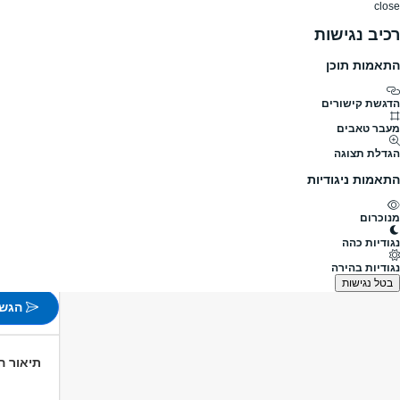
close
רכיב נגישות
התאמות תוכן
דרושים
דרושים
פרופילים
הלוח שלי
הודעו
דרושים
בטחון שמירה וחקירות
אבטחה
דרושים/ות א
מעבר לדרושים אבטחה
הדגשת קישורים
מעבר טאבים
דרושים/
הגדלת תצוגה
מעבר למשרו
התאמות ניגודיות
פורסם לפני 9 שעות
מנוכרום
כפר סבא
נגודיות כהה
משמרות
נגודיות בהירה
לא צוין
בטל נגישות
הגש 
תיאור 