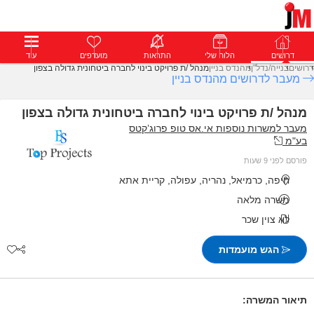
דרושים
דרושים
פרופילים
הלוח שלי
הודעות
התראות
פרימיום
מועדפים
התחבר
עוד
דרושים
בנייה/נדל"ן
מהנדס בניין
מנהל /ת פרויקט בינוי לחברה ביטחונית גדולה בצפון
מעבר לדרושים מהנדס בניין
מנהל /ת פרויקט בינוי לחברה ביטחונית גדולה בצפון
מעבר למשרות נוספות אי.אס טופ פרוג’קטס
בע"מ
פורסם לפני 9 שעות
חיפה, כרמיאל, נהריה, עפולה, קריית אתא
משרה מלאה
לא צוין שכר
הגש מועמדות
תיאור המשרה: