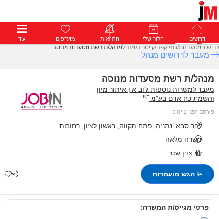
דרושים
דרושים
פרופילים
הלוח שלי
הודעות
התראות
פרימיום
מועדפים
התחבר
עוד
דרושים
מסעדנות/בתי קפה/קייטרינג
מנהל
מנהל/ת רשת מסעדות מנוסה
מעבר לדרושים מנהל
מנהל/ת רשת מסעדות מנוסה
מעבר למשרות נוספות ג’וב אין איתור מיון
והשמת כח אדם בע"מ
פורסם לפני 2 ימים
כפר סבא, נתניה, פתח תקווה, ראשון לציון, רחובות
משרה מלאה
לא צוין שכר
הגש מועמדות
פרטי מגייס/ת המשרה: