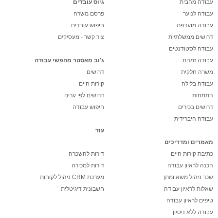
עבודה מהבית
גיוס עובדים
עבודה לנוער
פרסם משרה
עבודה מועדפת
חיפוש עובדים
דרושים ממשלתיות
צור קשר - מעסיקים
עבודה לסטודנטים
עבודה זמנית
ג'וב מאסטר מחפשי עבודה
משרה חלקית
דרושים
עבודה בלילה
קורות חיים
התמחות
דרושים לפי ערים
דרושים בכירים
חיפוש עבודה
עבודה היברידית
עוד
מאמרים ומדריכים
כתיבת קורות חיים
דירות להשכרה
הכנה לראיון עבודה
דירות למכירה
שכר ניהול משא ומתן
מערכת CRM ניהול לקוחות
שאלות לראיון עבודה
חשבונית דיגיטלית
טיפים לראיון עבודה
עבודה ללא ניסיון