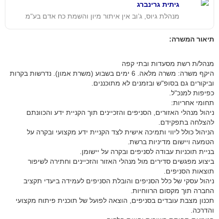
גיתית גרינברג
מנהלת גיוס, ג’וב אין איתור מיון והשמת כח אדם בע"מ
תיאור המשרה:
מנהל/ת רשת מסעדות ובתי קפה
היקף משרה: משרה מלאה. 6 ימים בשבוע (משרת אמון). נדרשות בקרות
וביקורים גם בסופ"ש ובזמנים לא מתוכננים.
כפיפות למנכ"ל.
תחומי אחריות:
ניהול מנהלי האזורים, הסניפים והזכיינים תוך הקניית ידע והכוונתם
להצלחה בתפקידם.
הניהול כולל ליווי ותמיכה אישית לצד הקניית ידע מקצועי ובקרה על
הטמעה ויישום מדיניות ברשת.
בניית תוכניות עבודה לסניפים ובקרה על יישומן.
ביצוע מפגשים סדירים מול מנהלי האזור והזכיינים וחתירה לשיפור
תוצאות הסניפים.
ניהול עסקי של כלל הסניפים והובלת הסניפים לעמידה ביעדי תקציב
החברה תוך מקסום הרווחיות.
תכנון מצבת עובדים בסניפים, הוצאה לפועל של תוכנית פיתוח מקצועי
והדרכה.