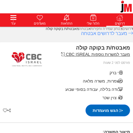
דרושים
דרושים
פרופילים
הלוח שלי
הודעות
התראות
פרימיום
מועדפים
התחבר
עוד
דרושים
בטחון שמירה וחקירות
אבטחה
מאבטח/ת בקוקה קולה
מעבר לדרושים אבטחה
מאבטח/ת בקוקה קולה
מעבר למשרות נוספות CBC ISREAL
פורסם לפני 2 שעות
בני ברק
משמרות, משרה מלאה
עבודה בלילה, עבודה בסופי שבוע
לא צוין שכר
הגש מועמדות
תיאור המשרה: