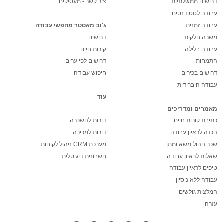
דרושים ממשלתיות
צור קשר - מעסיקים
עבודה לסטודנטים
עבודה זמנית
ג'וב מאסטר מחפשי עבודה
משרה חלקית
דרושים
עבודה בלילה
קורות חיים
התמחות
דרושים לפי ערים
דרושים בכירים
חיפוש עבודה
עבודה היברידית
עוד
מאמרים ומדריכים
כתיבת קורות חיים
דירות להשכרה
הכנה לראיון עבודה
דירות למכירה
שכר ניהול משא ומתן
מערכת CRM ניהול לקוחות
שאלות לראיון עבודה
חשבונית דיגיטלית
טיפים לראיון עבודה
עבודה ללא ניסיון
המלצות גולשים
עזרה