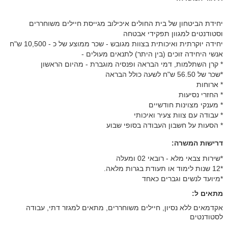
יחידת הביטחון של בית החולים איכילוב מגייסת חיילים משוחררים
וסטודנטים למגוון תפקידי אבטחה
יחידה יוקרתית ואיכותית בצוות מגובש - שכר ממוצע של כ - 10,500 ש"ח
אנשי היחידה זוכים (בין היתר) לתנאים מעולים -
* קרן השתלמות, דמי הבראה ופנסיה מוגברת - מהיום הראשון
*שכר של 56.50 ש"ח לשעה כולל הבראה
* ארוחות
* החזרי נסיעות
* מענקי מצוינות חודשיים
* עבודה עם צוות צעיר ואיכותי
* הסעות על חשבון העבודה בסופי שבוע
דרישות המשרה:
*שירות צבאי מלא - רובאי 02 ומעלה
*12 שנות לימוד או תעודת בגרות מלאה.
*מיועד לנשים וגברים כאחד
מתאים ל:
אקדמאים ללא נסיון, חיילים משוחררים, מתאים למגזר דתי, עבודה
לסטודנטים