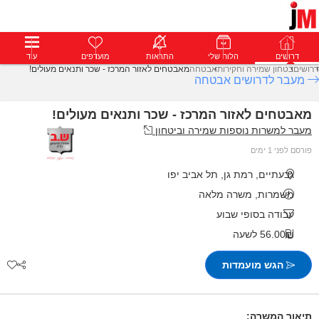
דרושים
דרושים
פרופילים
הלוח שלי
הודעות
התראות
פרימיום
מועדפים
התחבר
עוד
דרושים
בטחון שמירה וחקירות
אבטחה
מאבטחים לאזור המרכז - שכר ותנאים מעולים!
מעבר לדרושים אבטחה
מאבטחים לאזור המרכז - שכר ותנאים מעולים!
מעבר למשרות נוספות שמירה וביטחון
פורסם לפני 1 ימים
גבעתיים, רמת גן, תל אביב יפו
משמרות, משרה מלאה
עבודה בסופי שבוע
56.00₪ לשעה
הגש מועמדות
תיאור המשרה: