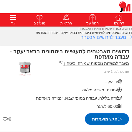
דרושים
דרושים
פרופילים
הלוח שלי
הודעות
התראות
פרימיום
מועדפים
התחבר
עוד
דרושים
בטחון שמירה וחקירות
אבטחה
דרושים מאבטחים לתעשייה ביטחונית בבאר יעקב - עבודה מועדפת
מעבר לדרושים אבטחה
דרושים מאבטחים לתעשייה ביטחונית בבאר יעקב -
עבודה מועדפת
מעבר למשרות נוספות שמירה וביטחון
פורסם לפני 1 ימים
באר יעקב
משמרות, משרה מלאה
עבודה בלילה, עבודה בסופי שבוע, עבודה מועדפת
60.00₪ לשעה
הגש מועמדות