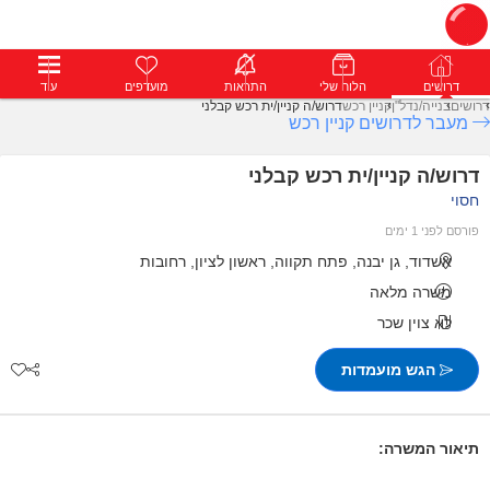
דרושים
דרושים
פרופילים
הלוח שלי
הודעות
התראות
פרימיום
מועדפים
התחבר
עוד
דרושים
בנייה/נדל"ן
קניין רכש
דרוש/ה קניין/ית רכש קבלני
מעבר לדרושים קניין רכש
דרוש/ה קניין/ית רכש קבלני
חסוי
פורסם לפני 1 ימים
אשדוד, גן יבנה, פתח תקווה, ראשון לציון, רחובות
משרה מלאה
לא צוין שכר
הגש מועמדות
תיאור המשרה: