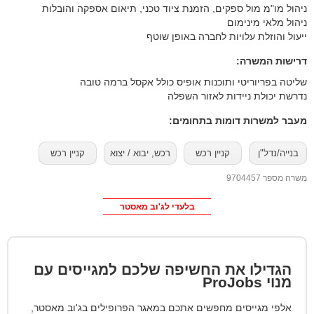
ניהול מו"מ מול ספקים, הזמנת ציוד טכני, תיאום אספקה והובלות
ניהול מלאי מינימום
ייעול והוזלת עלויות לחברה באופן שוטף
דרישות המשרה:
נדרשת יכולת ניידות לאזור השפלה
מעבר למשרות דומות בתחומים:
בנייה/נדל"ן
קניין רכש
רכש, יבוא / יצוא
קניין רכש
משרה מספר 9704457
בלעדי לג'וב מאסטר
הגדילו את החשיפה שלכם למגייסים עם
מנוי
ProJobs
אלפי מגייסים מחפשים אתכם במאגר הפרופילים בג'וב מאסטר,