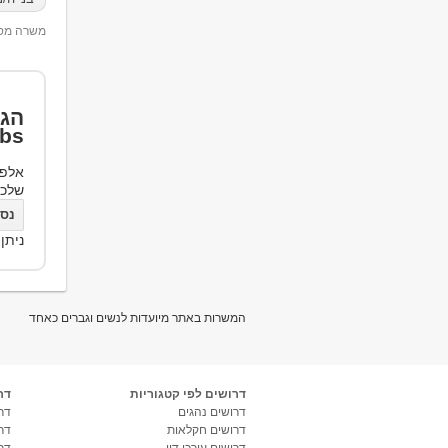
משרה מספר 23
הגד
bs
אלפי
שלכ
נסו את bs
ניתן
המשרות באתר מיועדות לנשים וגברים כאחד
דרושים לפי קטגוריות
דר
דרושים נהגים
דרו
דרושים חקלאות
דר
דרושים עורכי דין
דר