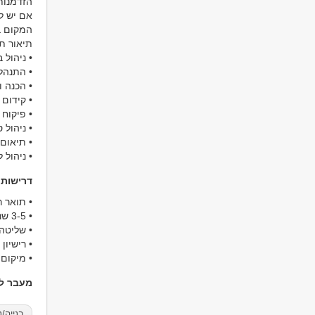
הזדמנות
אם יש ל
המקום ב
תיאור ת
• ניהול
• התנהל
• הכנה 
• קידום 
• פיקוח
• ניהול
• תיאום 
• ניהול ל
דרישות
• תואר 
• 3-5 שנים ניסיון כמנהל/ת פרויקטים מחברות ניהול ביצוע פרויקטי תשתיות - יתרון
• שליטה בתוכנות D, Priority
• רישיון
• מיקום 
מעבר למ
בנייה/נ