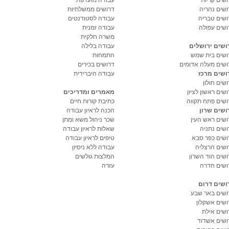
ושים נהריה
דרושים ממשלתיות
ושים טבריה
עבודה לסטודנטים
ושים עפולה
עבודה זמנית
משרה חלקית
ושים ירושלים
עבודה בלילה
ושים בית שמש
התמחות
ושים מעלה אדומים
דרושים בכירים
ושים מרכז
עבודה היברידית
שים חולון
שים ראשון לציון
מאמרים ומדריכים
ושים פתח תקווה
כתיבת קורות חיים
ושים שרון
הכנה לראיון עבודה
ושים ראש העין
שכר ניהול משא ומתן
ושים נתניה
שאלות לראיון עבודה
ושים כפר סבא
טיפים לראיון עבודה
ושים הרצליה
עבודה ללא ניסיון
ושים הוד השרון
המלצות גולשים
ושים חדרה
עזרה
ושים דרום
ושים באר שבע
ושים אשקלון
ושים אילת
ושים אשדוד