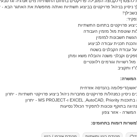
 להצטרף לקבוצה המובילה פרויקטים בתחום התשתיות מים אנרגיה וגז טבעי
ך ניסיון בניהול פרויקטים בביצוע תשתיות ואת/ה מחפש/ת את האתגר הבא - ז
שבילך!
פקיד:
 ביצוע פרויקטים בתחום התשתיות
ות שוטפת מול מזמין העבודה
והגשת חשבונות למזמין
והכנת תכנית עבודה לביצוע
 על עבודת הקבלנים בשטח
 ספקים וקבלני משנה והובלת משא ומתן
מול רשויות וגורמים רלוונטיים
ו"ז ותקציב
 המשרה:
ראשון/דיפלומה בהנדסה אזרחית
EXCEL ,AutoCA ו-MS PROJECT - יתרון
 נהיגה בתוקף ונכונות לתפקיד הכולל נסיעות
המשרה - אזור צפון
שרות דומות בתחומים:
דל"ן
מהנדס בינוי ותשתיות
מהנדס אזרחי / בניין