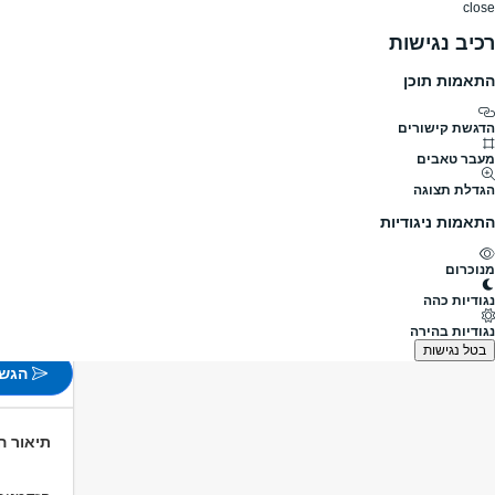
close
רכיב נגישות
התאמות תוכן
דרושים
דרושים
פרופילים
הלוח שלי
הודעו
דרושים
בנייה/נדל"ן
מהנדס בינוי ותשתיות
מנהל פרויק
מעבר לדרושים מהנדס בינוי ותשתי
הדגשת קישורים
מעבר טאבים
מנהל פרו
הגדלת תצוגה
חסוי
התאמות ניגודיות
פורסם לפני 19 שעות
טמרה, ק
מנוכרום
משרה 
נגודיות כהה
לא צוין
נגודיות בהירה
בטל נגישות
הגש 
תיאור 