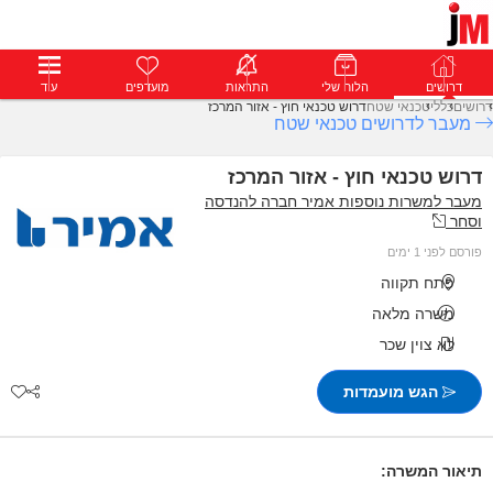
דרושים
דרושים
פרופילים
הלוח שלי
הודעות
התראות
פרימיום
מועדפים
התחבר
עוד
דרושים
כללי
טכנאי שטח
דרוש טכנאי חוץ - אזור המרכז
מעבר לדרושים טכנאי שטח
דרוש טכנאי חוץ - אזור המרכז
מעבר למשרות נוספות אמיר חברה להנדסה
וסחר
פורסם לפני 1 ימים
פתח תקווה
משרה מלאה
לא צוין שכר
הגש מועמדות
תיאור המשרה: