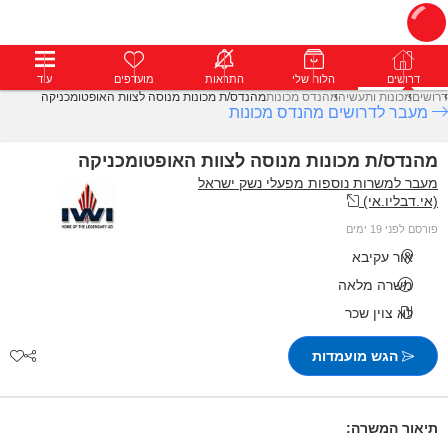
דרושים
דרושים
פרופילים
הלוח שלי
הודעות
התראות
פרימיום
מועדפים
התחבר
עוד
דרושים
מכונות ותעשיה
מהנדס מכונות
מהנדס/ת מכונות מנוסה לצוות האופטומכניקה
מעבר לדרושים מהנדס מכונות
מהנדס/ת מכונות מנוסה לצוות האופטומכניקה
מעבר למשרות נוספות מפעלי נשק ישראל
(אי.דבליו.אי)
פורסם לפני 19 ימים
אור עקיבא
משרה מלאה
לא צוין שכר
הגש מועמדות
תיאור המשרה: