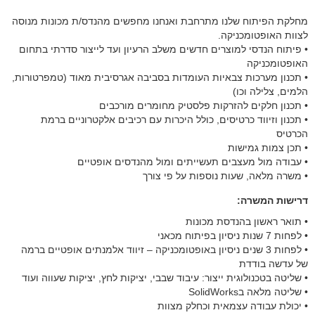
מחלקת הפיתוח שלנו מתרחבת ואנחנו מחפשים מהנדס/ת מכונות מנוסה
לצוות האופטומכניקה.
• פיתוח הנדסי למוצרים חדשים משלב הרעיון ועד לייצור סדרתי בתחום
האופטומכניקה
• תכנון מערכות צבאיות העומדות בסביבה אגרסיבית מאוד (טמפרטורות,
הלמים, צלילה וכו)
• תכנון חלקים להזרקות פלסטיק מחומרים מורכבים
• תכנון וזיווד כרטיסים, כולל היכרות עם רכיבים אלקטרוניים ברמת
הכרטיס
• תכן צמות גמישות
• עבודה מול מעצבים תעשייתים ומול מהנדסים אופטיים
• משרה מלאה, שעות נוספות על פי צורך
דרישות המשרה:
• תואר ראשון בהנדסת מכונות
• לפחות 7 שנות ניסיון בפיתוח מכאני
• לפחות 3 שנים ניסיון באופטומכניקה – זיווד אלמנתים אופטיים ברמה
של עדשה בודדת
• שליטה בטכנולוגית ייצור: עיבוד שבבי, יציקות לחץ, יציקות שעווה ועוד
• שליטה מלאה בSolidWorks
• יכולת עבודה עצמאית וכחלק מצוות