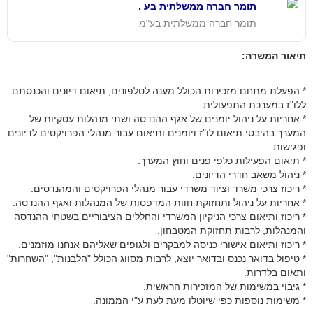
תומר חברה ממשלתית בע .
תומר חברה ממשלתית בע"מ
תיאור המשרה:
* הפעלת מתחם מזכירות הכולל מענה לטלפונים, תיאום דיונים והכנסתם
ללו"ז במערכת התפעולית.
* אחריות על ניהול יומנים של אגף ההנדסה ושתי מנהלות עסקיות של
המערך בהיבטי תיאום לו"ז ויומנים ותיאום עבור מנהלי הפרויקטים לדיונים
ופגישות.
* תיאום הפעילות כלפי פנים וחוץ המערך.
* ניהול משאב חדרי הדיונים.
* ריכוז צרכי משרד וציוד משרדי עבור מנהלי הפרויקטים והמהנדסים.
* אחריות על ניהול ותחזוקת חוות המדפסות של המנהלות ואגף ההנדסה.
* ריכוז ותיאום צרכי הניקיון המשרדי והחללים הציבוריים בשטחי ההנדסה
והמנהלות, לרבות תחזוקת המטבחון.
* ריכוז ותיאום אישורי כניסה למבקרים ולגופים שאליהם אנחנו מוזמנים.
* טיפול בדואר נכנס ובדואר יוצא, לרבות מסווג הכולל "הלבנות", "השחרות"
ותאום בלדרות.
* גיבוי במשימות של המזכירות הראשית.
* משימות נוספות כפי שיוטלו מעת לעת ע"י הממונה.