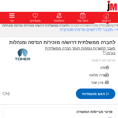
דרושים
דרושים
פרופילים
הלוח שלי
הודעות
התראות
פרימיום
מועדפים
התחבר
עוד
דרושים
מנהלה ומזכירות
אדמיניסטרציה
לחברה ממשלתית דרוש/ה מזכיר/ת הנדסה ומנהלות
מעבר לדרושים אדמיניסטרציה
לחברה ממשלתית דרוש/ה מזכיר/ת הנדסה ומנהלות
מעבר למשרות נוספות תומר חברה ממשלתית
בע"מ
פורסם לפני 5 שעות
רמלה
משרה מלאה
לא צוין שכר
הגש מועמדות
פרטי מגייס/ת המשרה: