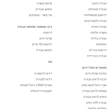
עבודה לנוער
פרסם משרה
עבודה מועדפת
חיפוש עובדים
דרושים ממשלתיות
צור קשר - מעסיקים
עבודה לסטודנטים
עבודה זמנית
ג'וב מאסטר מחפשי עבודה
משרה חלקית
דרושים
עבודה בלילה
קורות חיים
התמחות
דרושים לפי ערים
דרושים בכירים
חיפוש עבודה
עבודה היברידית
עוד
מאמרים ומדריכים
כתיבת קורות חיים
דירות להשכרה
הכנה לראיון עבודה
דירות למכירה
שכר ניהול משא ומתן
מערכת CRM ניהול לקוחות
שאלות לראיון עבודה
חשבונית דיגיטלית
טיפים לראיון עבודה
עבודה ללא ניסיון
המלצות גולשים