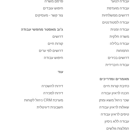
עבודה לנוער
פרסם משרה
עבודה מועדפת
חיפוש עובדים
דרושים ממשלתיות
צור קשר - מעסיקים
עבודה לסטודנטים
עבודה זמנית
ג'וב מאסטר מחפשי עבודה
משרה חלקית
דרושים
עבודה בלילה
קורות חיים
התמחות
דרושים לפי ערים
דרושים בכירים
חיפוש עבודה
עבודה היברידית
עוד
מאמרים ומדריכים
כתיבת קורות חיים
דירות להשכרה
הכנה לראיון עבודה
דירות למכירה
שכר ניהול משא ומתן
מערכת CRM ניהול לקוחות
שאלות לראיון עבודה
חשבונית דיגיטלית
טיפים לראיון עבודה
עבודה ללא ניסיון
המלצות גולשים