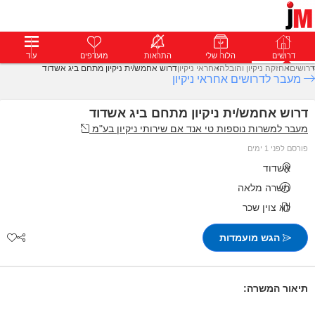
דרושים
דרושים
פרופילים
הלוח שלי
הודעות
התראות
פרימיום
מועדפים
התחבר
עוד
דרושים
אחזקה ניקיון והובלה
אחראי ניקיון
דרוש אחמש/ית ניקיון מתחם ביג אשדוד
מעבר לדרושים אחראי ניקיון
דרוש אחמש/ית ניקיון מתחם ביג אשדוד
מעבר למשרות נוספות טי אנד אם שירותי ניקיון בע"מ
פורסם לפני 1 ימים
אשדוד
משרה מלאה
לא צוין שכר
הגש מועמדות
תיאור המשרה: