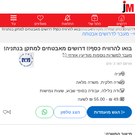
דרושים
דרושים
פרופילים
הלוח שלי
הודעות
התראות
פרימיום
מועדפים
התחבר
עוד
דרושים
בטחון שמירה וחקירות
אבטחה
בואו להרוויח כסף!! דרושים מאבטחים למתקן בנתניה!
מעבר לדרושים אבטחה
בואו להרוויח כסף!! דרושים מאבטחים למתקן בנתניה!
מעבר למשרות נוספות מודיעין אזרחי
פורסם לפני 3 ימים
נתניה
משרה חלקית, משרה מלאה
עבודה בלילה, עבודה בסופי שבוע, שעות גמישות
49.00 ₪ - 55.00 ₪ לשעה
הגש מועמדות
תיאור המשרה: