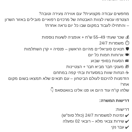
מחפשים עבודה מקצועית? עם אווירה צעירה וטובה?
הצטרפו עכשיו לצוות האבטחה של מרכזים רפואיים מובילים באזור השרון
– והתחילו לעבוד במקום שבו כל יום נראה אחרת!
💰 שכר שעתי 49–55 ש"ח + אופציה לשעות נוספות
⏱ משמרות 24/7
🛡️ תנאים סוציאליים מהיום הראשון – פנסיה + קרן השתלמות
🍽️ ארוחות חמות כל יום
🚐 הסעות בסופי שבוע
🎁 מענקי חבר מביא חבר + הצטיינות
☕️ הנחות שוות במסעדות ובתי קפה במתחם
הזדמנות להיכנס לעולם הביטחון – עם תנאים שלא תמצאו בשום מקום
אחר!
שלחו קו"ח עוד היום או פנו אלינו בוואטסאפ 👇
דרישות המשרה:
דרישות:
✔️ זמינות למשמרות 24/7 (כולל סופ"ש)
✔️ שירות צבאי מלא – רובאי 02 ומעלה
✔️ עבר נקי