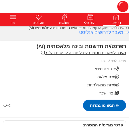
דרושים
דרושים
פרופילים
הלוח שלי
הודעות
התראות
פרימיום
מועדפים
התחבר
עוד
דרושים
כלכלה ושוק ההון
אנליסט
רפרנט/ית חדשנות ובינה מלאכותית (AI)
מעבר לדרושים אנליסט
רפרנט/ית חדשנות ובינה מלאכותית (AI)
מעבר למשרות נוספות ענבל חברה לביטוח בע"מ
פורסם לפני 2 ימים
איר פורט סיטי
משרה מלאה
משרות ממשלתיות
לא צוין שכר
הגש מועמדות
פרטי מגייס/ת המשרה: