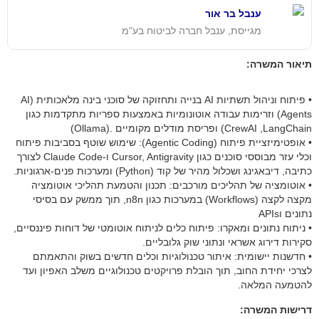
ענבל בר אור
מגייסת, ענבל חברה לביטוח בע"מ
תיאור המשרה:
• פיתוח וניהול תשתיות AI בנייה ותחזוקה של סוכני בינה מלאכותית (AI
Agents) וזרימות עבודה אוטונומיות באמצעות ספריות מתקדמות כגון
CrewAI ,LangChain) ופריסת מודלים מקומיים .(Ollama)
• אופטימיזציית פיתוח (Agentic Coding): שימוש שוטף בסביבות פיתוח
וכלי עזר מבוססי סוכנים כגון Cursor, Antigravity ו-Claude Code לצורך
כתיבה, דיבאגינג ושכלול מהיר של קוד (Python) ומערכות פנים-ארגוניות.
• אוטומציה של תהליכים מורכבים: תכנון והטמעת תהליכי אוטומציה
מקצה לקצה (Workflows) במערכות כגון n8n, תוך ממשק עם בסיסי
נתונים וAPIs
• ניתוח נתונים ומאקרו: פיתוח כלים לניתוח אוטומטי של דוחות פיננסיים,
סקירות דירוג אשראי ונתוני שוק גלובליים.
• חדשנות יישומית: איתור טכנולוגיות וכלים חדשים בשוק והתאמתם
לצרכי יחידת החוב, תוך הובלת פרויקטים טכנולוגיים משלב האפיון ועד
להטמעה המלאה.
דרישות המשרה: