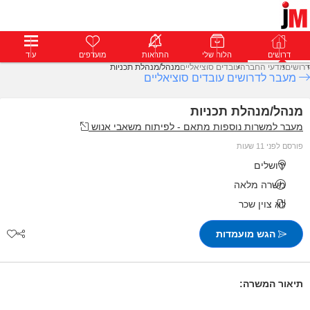
דרושים
דרושים
פרופילים
הלוח שלי
הודעות
התראות
פרימיום
מועדפים
התחבר
עוד
דרושים
מדעי החברה
עובדים סוציאליים
מנהל/מנהלת תכניות
מעבר לדרושים עובדים סוציאליים
מנהל/מנהלת תכניות
מעבר למשרות נוספות מתאם - לפיתוח משאבי אנוש
פורסם לפני 11 שעות
ירושלים
משרה מלאה
לא צוין שכר
הגש מועמדות
תיאור המשרה: