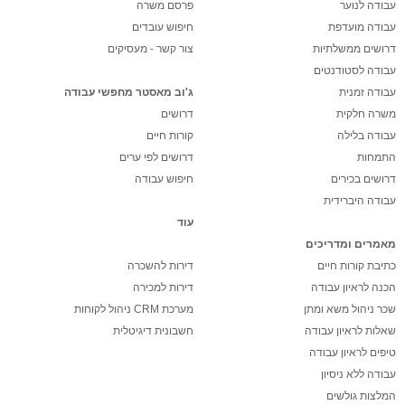
עבודה לנוער
פרסם משרה
עבודה מועדפת
חיפוש עובדים
דרושים ממשלתיות
צור קשר - מעסיקים
עבודה לסטודנטים
עבודה זמנית
ג'וב מאסטר מחפשי עבודה
משרה חלקית
דרושים
עבודה בלילה
קורות חיים
התמחות
דרושים לפי ערים
דרושים בכירים
חיפוש עבודה
עבודה היברידית
עוד
מאמרים ומדריכים
כתיבת קורות חיים
דירות להשכרה
הכנה לראיון עבודה
דירות למכירה
שכר ניהול משא ומתן
מערכת CRM ניהול לקוחות
שאלות לראיון עבודה
חשבונית דיגיטלית
טיפים לראיון עבודה
עבודה ללא ניסיון
המלצות גולשים