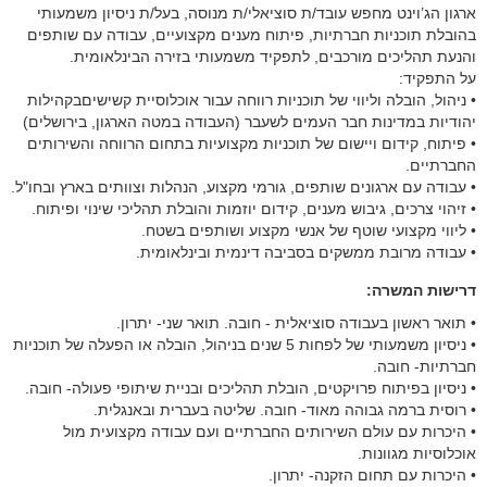
ארגון הג’וינט מחפש עובד/ת סוציאלי/ת מנוסה, בעל/ת ניסיון משמעותי
בהובלת תוכניות חברתיות, פיתוח מענים מקצועיים, עבודה עם שותפים
והנעת תהליכים מורכבים, לתפקיד משמעותי בזירה הבינלאומית.
על התפקיד:
• ניהול, הובלה וליווי של תוכניות רווחה עבור אוכלוסיית קשישיםבקהילות
יהודיות במדינות חבר העמים לשעבר (העבודה במטה הארגון, בירושלים)
• פיתוח, קידום ויישום של תוכניות מקצועיות בתחום הרווחה והשירותים
החברתיים.
• עבודה עם ארגונים שותפים, גורמי מקצוע, הנהלות וצוותים בארץ ובחו"ל.
• זיהוי צרכים, גיבוש מענים, קידום יוזמות והובלת תהליכי שינוי ופיתוח.
• ליווי מקצועי שוטף של אנשי מקצוע ושותפים בשטח.
• עבודה מרובת ממשקים בסביבה דינמית ובינלאומית.
דרישות המשרה:
• תואר ראשון בעבודה סוציאלית - חובה. תואר שני- יתרון.
• ניסיון משמעותי של לפחות 5 שנים בניהול, הובלה או הפעלה של תוכניות
חברתיות- חובה.
• ניסיון בפיתוח פרויקטים, הובלת תהליכים ובניית שיתופי פעולה- חובה.
• רוסית ברמה גבוהה מאוד- חובה. שליטה בעברית ובאנגלית.
• היכרות עם עולם השירותים החברתיים ועם עבודה מקצועית מול
אוכלוסיות מגוונות.
• היכרות עם תחום הזקנה- יתרון.