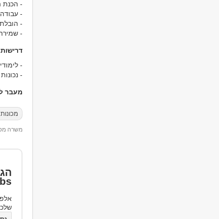
- הכנת ה
- עבודה
- הובלת 
- שמירה 
דרישות
- לימודי
- נכונו
מעבר למ
מכונות 
משרה מספר 96
הגד
bs
אלפי
שלכ