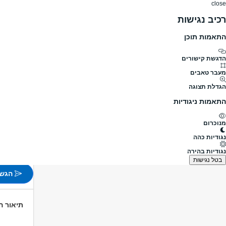
close
רכיב נגישות
התאמות תוכן
דרושים
דרושים
פרופילים
הלוח שלי
הודעו
דרושים
מכונות ותעשיה
טכנאי / הנדסאי מכונות
הנדס
מעבר לדרושים טכנאי / הנדסאי מכו
הדגשת קישורים
מעבר טאבים
הנדסאי.ת
הגדלת תצוגה
מעבר למשרו
התאמות ניגודיות
פורסם לפני 8 שעות
מנוכרום
אחיהוד
נגודיות כהה
משמרות
נגודיות בהירה
לא צוין
בטל נגישות
הגש 
תיאור 