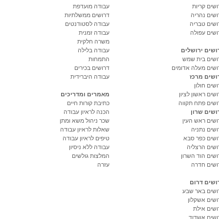
ושים קריות
עבודה מועדפת
ושים נהריה
דרושים ממשלתיות
ושים טבריה
עבודה לסטודנטים
ושים עפולה
עבודה זמנית
משרה חלקית
ושים ירושלים
עבודה בלילה
ושים בית שמש
התמחות
ושים מעלה אדומים
דרושים בכירים
ושים מרכז
עבודה היברידית
שים חולון
שים ראשון לציון
מאמרים ומדריכים
ושים פתח תקווה
כתיבת קורות חיים
ושים שרון
הכנה לראיון עבודה
ושים ראש העין
שכר ניהול משא ומתן
ושים נתניה
שאלות לראיון עבודה
ושים כפר סבא
טיפים לראיון עבודה
ושים הרצליה
עבודה ללא ניסיון
ושים הוד השרון
המלצות גולשים
ושים חדרה
עזרה
ושים דרום
ושים באר שבע
ושים אשקלון
ושים אילת
ושים אשדוד