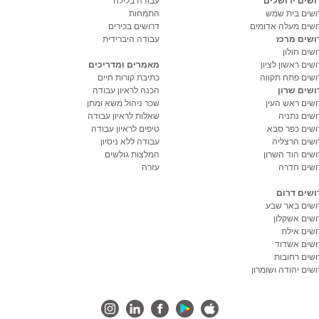
ושים ירושלים
עבודה בלילה
ושים בית שמש
התמחות
ושים מעלה אדומים
דרושים בכירים
ושים מרכז
עבודה היברידית
שים חולון
שים ראשון לציון
מאמרים ומדריכים
ושים פתח תקווה
כתיבת קורות חיים
ושים שרון
הכנה לראיון עבודה
ושים ראש העין
שכר ניהול משא ומתן
ושים נתניה
שאלות לראיון עבודה
ושים כפר סבא
טיפים לראיון עבודה
ושים הרצליה
עבודה ללא ניסיון
ושים הוד השרון
המלצות גולשים
ושים חדרה
עזרה
ושים דרום
ושים באר שבע
ושים אשקלון
ושים אילת
ושים אשדוד
ושים רחובות
שים יהודה ושומרון