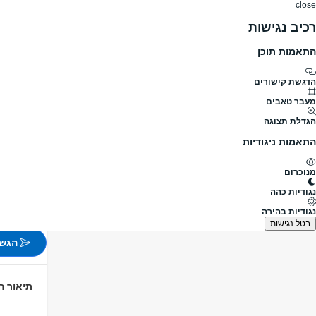
close
רכיב נגישות
התאמות תוכן
דרושים
דרושים
פרופילים
הלוח שלי
הודעו
דרושים
בנייה/נדל"ן
מנהל עבודה / צוות
מנהל/ת עבודה
מעבר לדרושים מנהל עבודה / צוות
הדגשת קישורים
מעבר טאבים
מנהל/ת ע
הגדלת תצוגה
מעבר למשרות נוספות
התאמות ניגודיות
פורסם לפני 14 שעות
מנוכרום
חיפה, י
נגודיות כהה
משרה 
נגודיות בהירה
לא צוין
בטל נגישות
הגש 
תיאור 