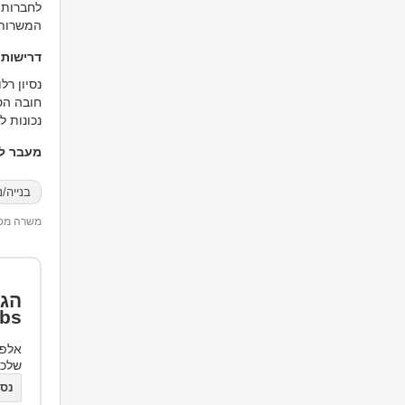
לחברות ב
המשרות 
דרישות
נסיון רל
חובה הס
נכונות ל
מעבר למ
בנייה/נ
משרה מספר 12
הגד
bs
אלפי
שלכ
נסו את bs