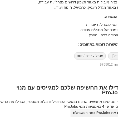
ניה מובילות באזור הצפון דרושים מנהלי/ות עבודה,
באזור מגדל העמק, כרמיאל, חיפה ועוד..
 המשרה:
וונטי כמנהל/ת עבודה
מכה של מנהל/ת עבודה
עבודה בצפון הארץ
שרות דומות בתחומים:
דל"ן
מנהל עבודה / צוות
97550
ילו את החשיפה שלכם למגייסים עם מנוי
ProJo
 מגייסים מחפשים אתכם במאגר הפרופילים בג'וב מאסטר, הגדילו את החשי
ם
עד פי 4
באמצעות מנוי ProJobs
ProJo במחיר משתלם