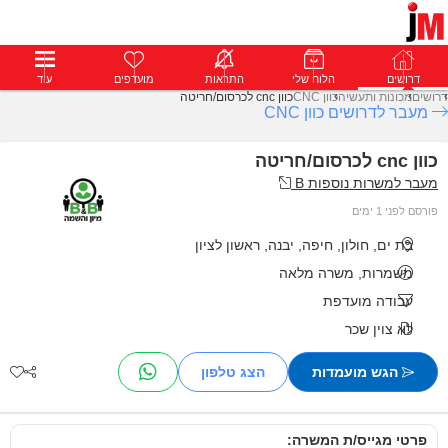
דרושים
דרושים
פרופילים
הלוח שלי
הודעות
התראות
פרימיום
מועדפים
התחבר
עוד
דרושים
מכונות ותעשיה
כוון CNC
כוון cnc לכרסום/חריטה
מעבר לדרושים כוון CNC
כוון cnc לכרסום/חריטה
מעבר למשרות נוספות B
פורסם לפני 1 ימים
בת ים, חולון, חיפה, יבנה, ראשון לציון
משמרות, משרה מלאה
עבודה מועדפת
לא צוין שכר
הגש מועמדות
פרטי מגייס/ת המשרה: