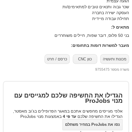
הגעה עצמית
שכר גבוה ותנאים טובים למתאימים/ות
העסקה ישירה בחברה
תחילת עבודה מיידית
מתאים ל:
בני 50 פלוס, דובר שפות, חיילים משוחררים
מעבר למשרות דומות בתחומים:
מכונות ותעשיה
כוון CNC
כרסם / חרט
משרה מספר 9755475
הגדילו את החשיפה שלכם למגייסים עם
מנוי
ProJobs
אלפי מגייסים מחפשים אתכם במאגר הפרופילים בג'וב מאסטר,
הגדילו את החשיפה שלכם
עד פי 4
באמצעות מנוי ProJobs
נסו את ProJobs במחיר משתלם