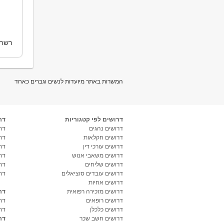
רשת 
המשרות באתר מיועדות לנשים וגברים כאחד
דרושים לפי קטגוריות
דר
דרושים נהגים
דרו
דרושים חקלאות
דר
דרושים עורכי דין
דר
דרושים משאבי אנוש
דר
דרושים שליחים
דר
דרושים עובדים סוציאלים
דר
דרושים אחיות
דרושים מזכירה רפואית
דר
דרושים רופאים
דר
דרושים כלכלן
דר
דרושים חשב שכר
דר