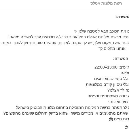
רשת מלונות אטלס
המשרה:
את הכוכב הבא למטבח שלנו ✨
וטיק מרשת מלונות אטלס בתל אביב דרוש/ה טבח/ית ערב למשרה מלאה!
ח הוא המקום שלך, יש לך אהבה לאירוח, אנרגיות טובות ורצון לעבוד בצוות 
– אנחנו מחכים לך
 המשרה:
13:0–22:00
לאה
לל סופי שבוע וחגים
עלי ניסיון קודם במלונאות
 לך אצלנו?
בודה משפחתית ונעימה
ועי ואיכותי
להתפתח ברשת המלונות המובילה בתחום מלונות הבוטיק בישראל
שאתם מתאימים או מכירים מישהו שהוא בדיוק היהלום שאנחנו מחפשים?
ות חיים 📩
: