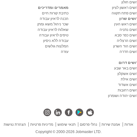
שים חולון
שים ראשון לציון
מאמרים ומדריכים
ושים פתח תקווה
כתיבת קורות חיים
ושים שרון
הכנה לראיון עבודה
ושים ראש העין
שכר ניהול משא ומתן
ושים נתניה
שאלות לראיון עבודה
ושים כפר סבא
טיפים לראיון עבודה
ושים הרצליה
עבודה ללא ניסיון
ושים הוד השרון
המלצות גולשים
ושים חדרה
עזרה
ושים דרום
ושים באר שבע
ושים אשקלון
ושים אילת
ושים אשדוד
ושים רחובות
שים יהודה ושומרון
אודות
אמנת שירות
נהלי פרסום
תנאי שימוש
מדיניות פרטיות
הצהרת נגישות
Copyright © 2000-2026 Jobmaster LTD.