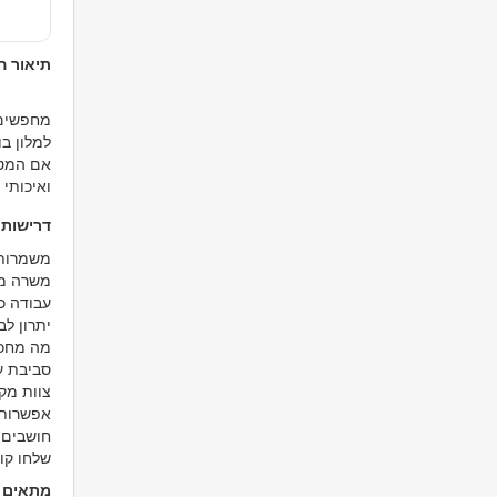
תיאור 
מחפשים 
למלון ב
אם המטב
ואיכותי 
דרישות
משמרות ערב: 0
משרה מ
עבודה כו
יתרון לב
מה מחכה
סביבת ע
צוות מקצ
אפשרות 
חושבים 
שלחו קור
מתאים ל