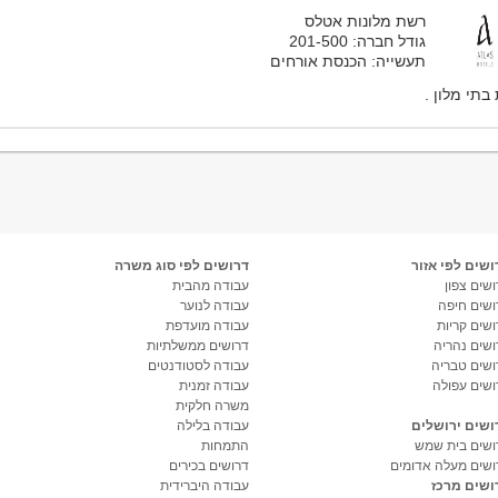
רשת מלונות אטלס
גודל חברה: 201-500
תעשייה: הכנסת אורחים
בתי מלון .
ושים לפי אזור
דרושים לפי סוג משרה
שים צפון
עבודה מהבית
ושים חיפה
עבודה לנוער
ושים קריות
עבודה מועדפת
ושים נהריה
דרושים ממשלתיות
ושים טבריה
עבודה לסטודנטים
ושים עפולה
עבודה זמנית
משרה חלקית
ושים ירושלים
עבודה בלילה
ושים בית שמש
התמחות
ושים מעלה אדומים
דרושים בכירים
ושים מרכז
עבודה היברידית