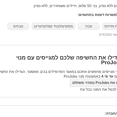
בני 50 פלוס, חיילים משוחררים, ללא נסיון
שרות דומות בתחומים:
 ותיירות
טבח
מסעדנות/בתי קפה/קייטרינג
טבחים
97625
ילו את החשיפה שלכם למגייסים עם מנוי
ProJo
 מגייסים מחפשים אתכם במאגר הפרופילים בג'וב מאסטר, הגדילו את החשי
ם
עד פי 4
באמצעות מנוי ProJobs
ProJo במחיר משתלם
 לבטל את המנוי בכל עת
חברה: