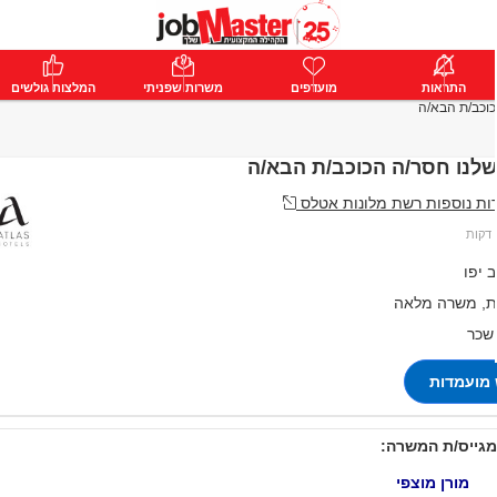
ת
התראות
פרימיום
מועדפים
התחבר
משרות שפניתי
המלצות גולשים
וכב/ת הבא/ה
לנו חסר/ה הכוכב/ת הבא/ה
ת נוספות רשת מלונות אטלס
 יפו
, משרה מלאה
 שכר
מועמדות
מגייס/ת המשרה:
מורן מוצפי