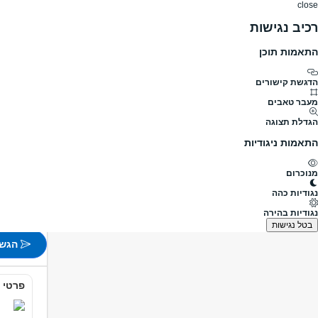
close
רכיב נגישות
התאמות תוכן
דרושים
דרושים
פרופילים
הלוח שלי
הודעו
דרושים
מלונאות ותיירות
טבח
למטבח שלנו חסר/ה הכ
מעבר לדרושים טבח
הדגשת קישורים
מעבר טאבים
למטבח ש
הגדלת תצוגה
מעבר למשרו
התאמות ניגודיות
פורסם לפני 55 דקות
מנוכרום
תל אביב
נגודיות כהה
משמרות
נגודיות בהירה
לא צוין
בטל נגישות
הגש 
פרטי 