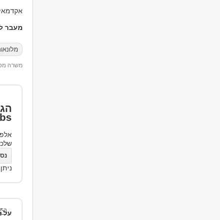
אקדמאים ללא נסיון, 
מעבר למ
מלונאות
משרה מספר 00
הגד
bs
אלפי
שלכ
נסו את bs
ניתן
על ה