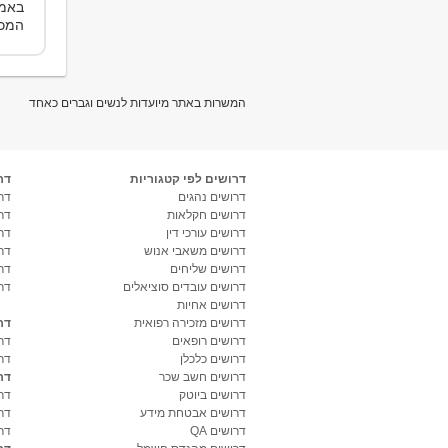
באמצ
המכי
המשרות באתר מיועדות לנשים וגברים כאחד
דרושים לפי קטגוריות
דר
דרושים נהגים
דרו
דרושים חקלאות
דר
דרושים עורכי דין
דר
דרושים משאבי אנוש
דר
דרושים שליחים
דר
דרושים עובדים סוציאלים
דר
דרושים אחיות
דרושים מזכירה רפואית
דר
דרושים רופאים
דר
דרושים כלכלן
דר
דרושים חשב שכר
דר
דרושים ביוטק
דרו
דרושים אבטחת מידע
דרו
דרושים QA
דר