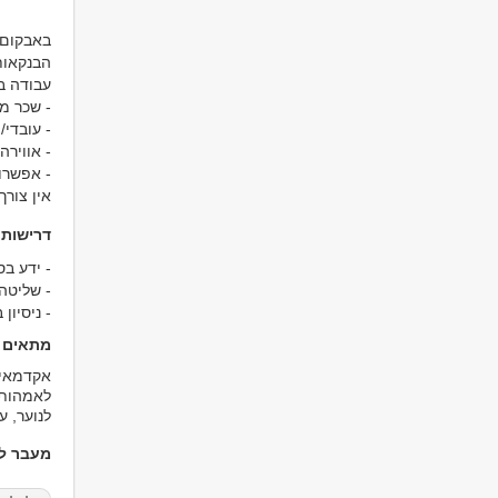
באבקום 
הבנקאות
עבודה ב
- שכר מת
- עובדי
- אווירה
- אפשרו
אין צור
דרישות
- ניסיון
מתאים ל
לאמהות,
לנוער, ע
מעבר למ