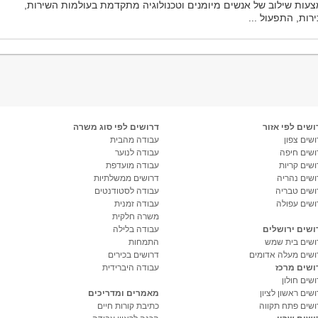
עות שילוב של אנשים מיומנים וטכנולוגיה מתקדמת בעולמות השירות,
רות, התפעול ...
ושים לפי אזור
דרושים לפי סוג משרה
שים צפון
עבודה מהבית
ושים חיפה
עבודה לנוער
ושים קריות
עבודה מועדפת
ושים נהריה
דרושים ממשלתיות
ושים טבריה
עבודה לסטודנטים
ושים עפולה
עבודה זמנית
משרה חלקית
ושים ירושלים
עבודה בלילה
ושים בית שמש
התמחות
ושים מעלה אדומים
דרושים בכירים
ושים מרכז
עבודה היברידית
שים חולון
שים ראשון לציון
מאמרים ומדריכים
ושים פתח תקווה
כתיבת קורות חיים