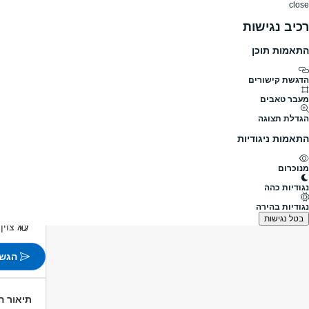
close
רכיב נגישות
התאמות תוכן
דרושים
דרושים
פרופילים
הלוח שלי
הודעו
דרושים
כלכלה ושוק ההון
בנקאי טלפוני
בנקאי/ת טלפו
מעבר לדרושים בנקאי טלפוני
הדגשת קישורים
מעבר טאבים
בנקאי/ת 
הגדלת תצוגה
מעבר למשרו
התאמות ניגודיות
פורסם לפני 1 ימים
מנוכרום
מגדל ת
נגודיות כהה
משמרות
נגודיות בהירה
שעות ג
בטל נגישות
לא צוין
הגש 
תיאור 