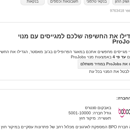
שוק ההון
בנקאי טלפוני
חשבונאות וכספים
בנקאות
97634
ילו את החשיפה שלכם למגייסים עם מנוי
ProJo
 מגייסים מחפשים אתכם במאגר הפרופילים בג'וב מאסטר, הגדילו את החשי
ם
עד פי 4
באמצעות מנוי ProJobs
ProJo במחיר משתלם
 לבטל את המנוי בכל עת
חברה:
באבקום סנטרס
גודל חברה: 5001-10000
תעשייה: מיקור חוץ
הינה חברת BPO המספקת לארגונים מכלול רחב של פתרונות עסקיים במיקור חוץ