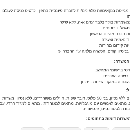
מגייסת בנקאים/ות טלפונים/ות לחברה פיננסית בתפן - כרטיס כניסה לעולם
!
משמרות בוקר בלבד ימים א-ה, ללא שישי !
גמל + בונוסים !
/ות חברה מהיום הראשון
 דינאמית וצעירה
יות קידום מהירות
ך בניסיון קודם, הכשרה מלאה ע"י החברה ☺
 המשרה:
 בעבודה במוקדי שירות - יתרון
:
אקדמאים ללא נסיון, בני 50 פלוס, דובר שפות, חיילים משוחררים, ללא נסיון, משרות
 מתאים לאנשים עם מוגבלויות, מתאים למגזר דתי, מתאים למגזר חרדי, עב
בודה לסטודנטים, פנסיונרים
שרות דומות בתחומים: