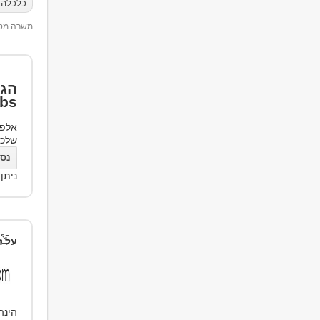
כלכלה ו
משרה מספר 18
הגד
bs
אלפי
שלכ
נסו את bs
ניתן
על ה