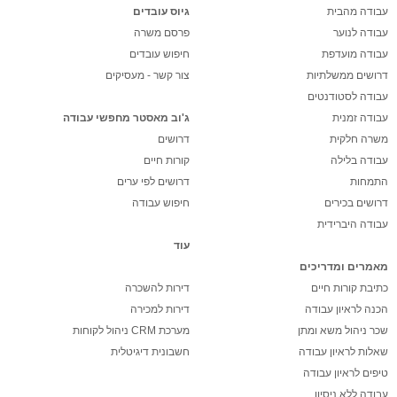
עבודה מהבית
גיוס עובדים
עבודה לנוער
פרסם משרה
עבודה מועדפת
חיפוש עובדים
דרושים ממשלתיות
צור קשר - מעסיקים
עבודה לסטודנטים
עבודה זמנית
ג'וב מאסטר מחפשי עבודה
משרה חלקית
דרושים
עבודה בלילה
קורות חיים
התמחות
דרושים לפי ערים
דרושים בכירים
חיפוש עבודה
עבודה היברידית
עוד
מאמרים ומדריכים
כתיבת קורות חיים
דירות להשכרה
הכנה לראיון עבודה
דירות למכירה
שכר ניהול משא ומתן
מערכת CRM ניהול לקוחות
שאלות לראיון עבודה
חשבונית דיגיטלית
טיפים לראיון עבודה
עבודה ללא ניסיון