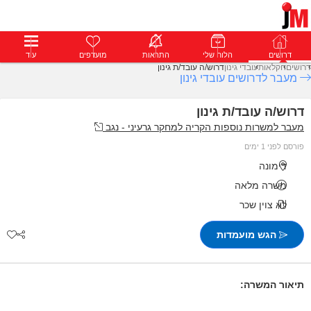
דרושים
דרושים
פרופילים
הלוח שלי
הודעות
התראות
פרימיום
מועדפים
התחבר
עוד
דרושים
חקלאות
עובדי גינון
דרוש/ה עובד/ת גינון
מעבר לדרושים עובדי גינון
דרוש/ה עובד/ת גינון
מעבר למשרות נוספות הקריה למחקר גרעיני - נגב
פורסם לפני 1 ימים
דימונה
משרה מלאה
לא צוין שכר
הגש מועמדות
תיאור המשרה: