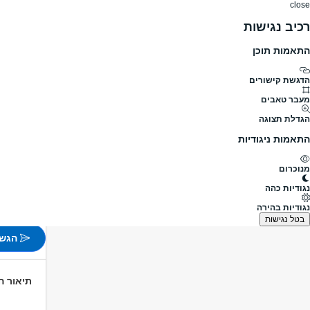
close
רכיב נגישות
התאמות תוכן
דרושים
דרושים
פרופילים
הלוח שלי
הודעו
דרושים
SYSTEM ADMINISTRATOR
מעבר לדרושים
הדגשת קישורים
מעבר טאבים
TRATOR
הגדלת תצוגה
מעבר למשרות נו
התאמות ניגודיות
פורסם לפני 4 שעות
מנוכרום
מודיעין
נגודיות כהה
משרה 
נגודיות בהירה
לא צוין
בטל נגישות
הגש 
תיאור 