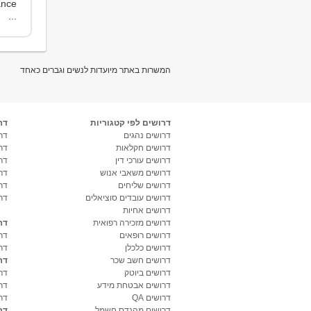
...
המשרות באתר מיועדות לנשים וגברים כאחד
דרושים לפי קטגוריות
דר
דרושים נהגים
דרו
דרושים חקלאות
דר
דרושים עורכי דין
דר
דרושים משאבי אנוש
דר
דרושים שליחים
דר
דרושים עובדים סוציאלים
דר
דרושים אחיות
דרושים מזכירה רפואית
דר
דרושים רופאים
דר
דרושים כלכלן
דר
דרושים חשב שכר
דר
דרושים ביוטק
דרו
דרושים אבטחת מידע
דרו
דרושים QA
דר
דרושים מהנדס חשמל
דר