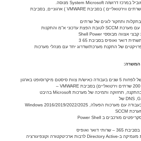
מרכז דרוש/ה System Microsoft מנוסה.
וירטואליים ) בסביבת VMWARE ) ארגוניים, בסביבת
 בתקלות ותחקור לוגים של שרתים
S לטובת הפצת עדכוני א"מ והתקנות
י אצווה מבוססי Shell Power
תשתית דואר ואופיס בסביבת 65 3
 פרויקטים של התקנת מערכת/שדרוג יחד עם מנהלי מערכות
 המשרה:
דה כאיש/ת צוות סיסטם מיקרוסופט בארגון
–
התקנה, תחזוקה ותמיכה של מערכות Microsoft בהיבט
DNS  של
דה עם מערכות הפעלה, 2016/2019/2022/2025 Windows
רכת SCCM
פטים מורכבים ב Power Shell
 – שרותי דואר ואופיס
Directory לרבות ארכיטקטורה וקונפיגורציה