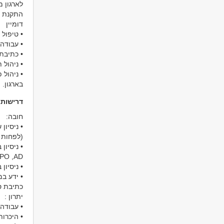
לארגון מוביל ב
התקנת שרתים ו
דומיין
• טיפול
• עבודה עם מערכת CCM
• כתיבת קבצ
• ניהול 
• ניהול
בארגון.
דרישות
חובה:
• ניסיון של לפחות 5 שנים בעבו
(לפחות 200 שרתים וירטואליים) בסביבת VMWARE 
• ניסיון ב
,GPO ,AD
• ניסיון בעבו
• ידע במע
כתיבת סקרי
יתרון :
• עבודה בסביבת 365
• היכרות מעמיקה ב- Active