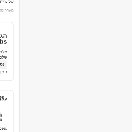
של שירו
משרה מספר 16
הגד
bs
אלפי
שלכ
נסו את bs
ניתן
על ה
ces,