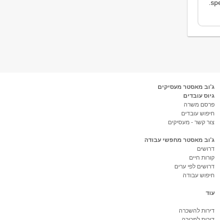
specializing in database-oriented solutions and high-end system maintenance.
ג'וב מאסטר מעסיקים
גיוס עובדים
פרסם משרה
חיפוש עובדים
צור קשר - מעסיקים
ג'וב מאסטר מחפשי עבודה
דרושים
קורות חיים
דרושים לפי ערים
חיפוש עבודה
עוד
דירות להשכרה
דירות למכירה