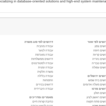
ושים לפי אזור
דרושים לפי סוג משרה
שים צפון
עבודה מהבית
ושים חיפה
עבודה לנוער
ושים קריות
עבודה מועדפת
ושים נהריה
דרושים ממשלתיות
ושים טבריה
עבודה לסטודנטים
ושים עפולה
עבודה זמנית
משרה חלקית
ושים ירושלים
עבודה בלילה
ושים בית שמש
התמחות
ושים מעלה אדומים
דרושים בכירים
ושים מרכז
עבודה היברידית
שים חולון
שים ראשון לציון
מאמרים ומדריכים
ושים פתח תקווה
כתיבת קורות חיים
ושים שרון
הכנה לראיון עבודה