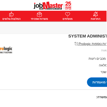
ת
התראות
פרימיום
מועדפים
התחבר
משרות שפניתי
המלצות גולשים
SYSTEM ADMINIS
ספות Prologic
 מכבים רעות
מלאה
 שכר
מועמדות
המשרה: