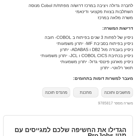
לחברה גדולה ויציבה במרכז דרוש/ה מפתח/ת Cobol מנוסה
השתלבות בצוות מקצועי ודינאמי
משרה מלאה במרכז
דרישות המשרה:
ניסיון של לפחות 3 שנים בפיתוח ב COBOL- חובה
ניסיון בפיתוח בסביבת MF- יתרון משמעותי
ניסיון בעבודה מול DB2 ו ADABAS- יתרון
ניסיון בכתיבת COBOL CICS ו JCL- יתרון משמעותי
ניסיון מארגון פיננסי גדול- יתרון משמעותי
תואר רלווטי- יתרון
מעבר למשרות דומות בתחומים:
מחשבים ותוכנה
מתכנת
מהנדס תוכנה
משרה מספר 9785817
הגדילו את החשיפה שלכם למגייסים עם
מנוי
ProJobs