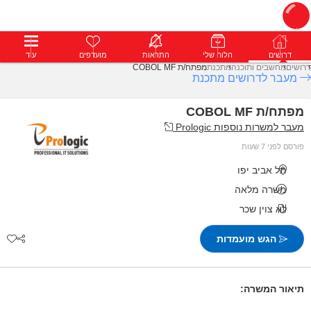
דרושים
דרושים
פרופילים
הלוח שלי
הודעות
התראות
פרימיום
מועדפים
התחבר
עוד
דרושים
מחשבים ותוכנה
מתכנת
מפתח/ת COBOL MF
מעבר לדרושים מתכנת
מפתח/ת COBOL MF
מעבר למשרות נוספות Prologic
פורסם לפני 7 שעות
תל אביב יפו
משרה מלאה
לא צוין שכר
הגש מועמדות
תיאור המשרה: