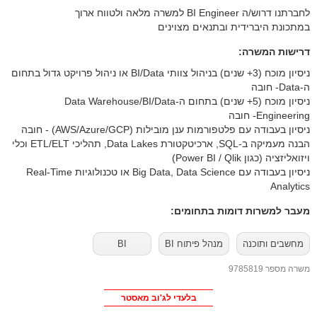
לחברתנו דרוש/ה BI Engineer למשרה מלאה ולטווח ארוך
במתכונת היברידית ובתנאים מצוינים
דרישות המשרה:
ניסיון מוכח (3+ שנים) בניהול צוותי BI/Data או ניהול פרויקט גדול בתחום
ה-Data- חובה
ניסיון מוכח (5+ שנים) בתחום ה-Data Warehouse/BI/Data
Engineering- חובה
ניסיון בעבודה עם פלטפורמות ענן מובילות (AWS/Azure/GCP) - חובה
הבנה מעמיקה ב-SQL, ארכיטקטורת Data Lakes, תהליכי ETL/ELT וכלי
ויזואליזציה (כגון Power BI / Qlik)
ניסיון בעבודה עם Big Data, Data Science או טכנולוגיות Real-Time
Analytics
מעבר למשרות דומות בתחומים:
מחשבים ותוכנה
מנהל פיתוח BI
BI
משרה מספר 9785819
בלעדי לג'וב מאסטר