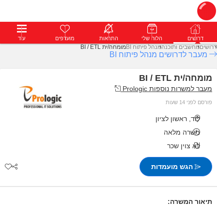
דרושים
דרושים
פרופילים
הלוח שלי
הודעות
התראות
פרימיום
מועדפים
התחבר
עוד
דרושים
מחשבים ותוכנה
מנהל פיתוח BI
מומחה/ית BI / ETL
מעבר לדרושים מנהל פיתוח BI
מומחה/ית BI / ETL
מעבר למשרות נוספות Prologic
פורסם לפני 14 שעות
לוד, ראשון לציון
משרה מלאה
לא צוין שכר
הגש מועמדות
תיאור המשרה: