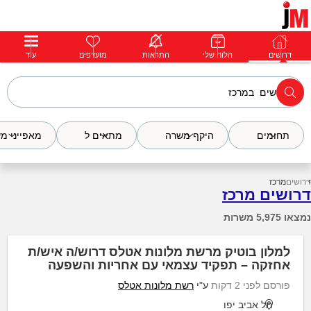
דרושים
דרושים
פרופילים
הלוח שלי
הודעות
התראות
פרימיום
מועדפים
התחבר
עוד
תחומים
היקף משרה
מתאים ל
מאפייני מ
דרושים
מרכז
דרושים מרכז
נמצאו 5,975 משרות
למלון בוטיק מרשת מלונות אטלס דרוש/ה איש/ת
אחזקה – תפקיד עצמאי עם אחריות והשפעה
פורסם לפני 2 דקות
ע"י
רשת מלונות אטלס
תל אביב יפו