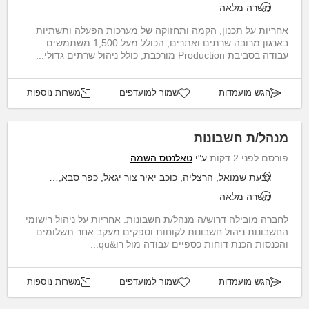
משרה מלאה
אחריות על תכנון, הקמה ותחזוקה של מערכות הפעלה ותשתיות
בארגון מרובה שרתים ואתרים, הכולל מעל 1,500 משתמשים.
עבודה בסביבת Production מורכבת, כולל ניהול שרתים גדולי...
הגש מועמדות
שמור למועדפים
משרות נוספות
מנהל/ת חשבונות
פורסם לפני 2 דקות
ע"י
טאלנטס השמה
גבעת שמואל, הרצליה, כוכב יאיר צור יגאל, כפר סבא, רמת גן
משרה מלאה
לחברה מובילה דרוש/ה מנהל/ת חשבונות. אחריות על ניהול רישומי
החשבונות ניהול חשבונות לקוחות וספקים מעקב אחר תשלומים
והכנסות הכנת דוחות כספיים עבודה מול רו&qu...
הגש מועמדות
שמור למועדפים
משרות נוספות