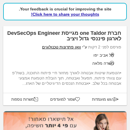
Your feedback is crucial for improving the site.
Click here to share your thoughts!
חברת one Taldor מגייסת DevSecOps Engineer
לארגון פיננסי גדול ויציב
פורסם לפני 2 דקות
ע"י
וואן פתרונות טכנולוגים
תל אביב יפו
משרה מלאה
•הטמעת שיטות אבטחה לאורך מחזור חיי פיתוח התוכנה, בשת"פ
עם צוותי פיתוח, תפעול ואבטחה, תוך הובלת הטמעת אמצעי
אבטחה בכל שלב. •אבטחת הנכסים הדיגיטליים של הארג...
הגש מועמדות
שמור למועדפים
משרות נוספות