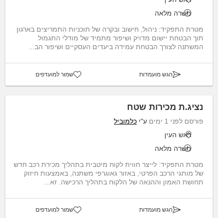
משרה מלאה
מטרת התפקיד: ניהול, חישוב ובקרה של תוכניות התמריצים בארגון
תוך הבטחת יישום מדויק ושיפור מתמיד של מודלי התגמול
המשתנה לצורך הבטחת עמידה ביעדים העסקיים ושיפור הב...
הגש מועמדות
שמור למועדפים
נציג.ת מכירות שטח
פורסם לפני 1 ימים
ע"י
כלמוביל
ראש העין
משרה מלאה
מטרת התפקיד: לייצר חווית לקוח מיטבית בתהליך מכירת רכב חדש
של מותגי הרכב הפרטי, באזור גאוגרפי משתנה, באמצעות חיזוק
תחושת האמון וההנאה של הלקוח בתהליך הרכישה. זא...
הגש מועמדות
שמור למועדפים