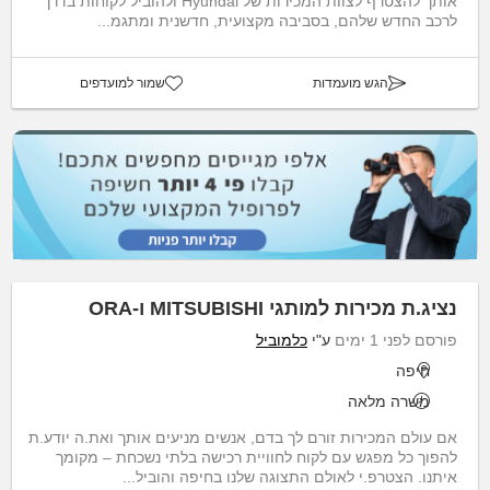
אותך להצטרף לצוות המכירות של Hyundai ולהוביל לקוחות בדרך
לרכב החדש שלהם, בסביבה מקצועית, חדשנית ומתגמ...
הגש מועמדות
שמור למועדפים
נציג.ת מכירות למותגי MITSUBISHI ו-ORA
פורסם לפני 1 ימים
ע"י
כלמוביל
חיפה
משרה מלאה
אם עולם המכירות זורם לך בדם, אנשים מניעים אותך ואת.ה יודע.ת
להפוך כל מפגש עם לקוח לחוויית רכישה בלתי נשכחת – מקומך
איתנו. הצטרפ.י לאולם התצוגה שלנו בחיפה והוביל...