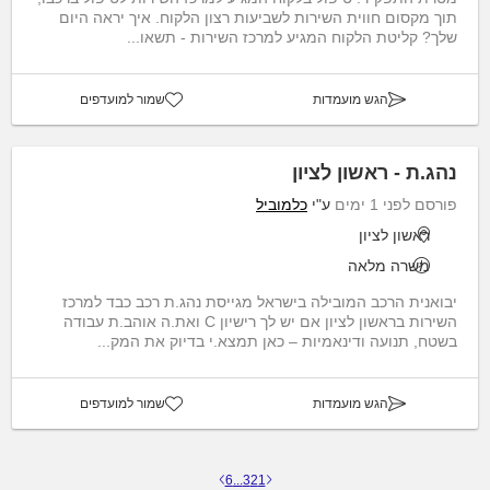
תוך מקסום חווית השירות לשביעות רצון הלקוח. איך יראה היום
שלך? קליטת הלקוח המגיע למרכז השירות - תשאו...
הגש מועמדות
שמור למועדפים
נהג.ת - ראשון לציון
פורסם לפני 1 ימים
ע"י
כלמוביל
ראשון לציון
משרה מלאה
יבואנית הרכב המובילה בישראל מגייסת נהג.ת רכב כבד למרכז
השירות בראשון לציון אם יש לך רישיון C ואת.ה אוהב.ת עבודה
בשטח, תנועה ודינאמיות – כאן תמצא.י בדיוק את המק...
הגש מועמדות
שמור למועדפים
6
...
3
2
1