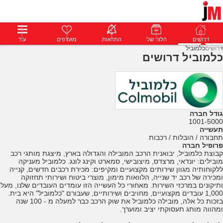
דרושים
דרושים
פרופילים
הלוח שלי
הודעות
התראות
פרימיום
מועדפים
התחבר
עוד
דרושים
כלמוביל
כלמוביל דרושים
גודל חברה
1001-5000
תעשייה
תחבורה / הובלות / רכבות
פרופיל חברה
קבוצת כלמוביל, יבואנית הרכב המובילה והגדולה בארץ, מיצגת מותגי רכב
מובילים: יונדאי, מרצדס, מיצובישי, סמארט וקינג לונג. כלמוביל מעניקה
ללקוחותיה מגוון שירותים מקצועיים ומקיפים: מכירת רכבים חדשים, קנייה
ומכירה של רכב יד שנייה, הלוואות מימון, מוצרי ביטוח ושירותי תחזוקה
ותיקונים במרכזי השירות. מאחורי כל העשייה הזו עומדים העובדים שלנו, מעל
1,000 עובדים מקצועיים, מחויבים ושירותיים, שעבורם "כלמוביל" היא בית.
בזכות כל אלה, מובילה כלמוביל את שוק הרכב כבר למעלה מ - 100 שנה
ומהווה מותג תעסוקתי יציב ומוערך.