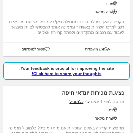
אשדוד
משרה מלאה
הקריירה שלך בעולם הרכב מתחילה כאן! כלמוביל מגייסת מכונאי.ת
רכב למרכז השירות באשדוד ומזמינה אותך להצטרף לצוות מקצועי,
לעבוד עם רכבים מתקדמים ולפתח קריירה אצל יב...
הגש מועמדות
שמור למועדפים
Your feedback is crucial for improving the site.
Click here to share your thoughts!
נציג.ת מכירות יונדאי חיפה
פורסם לפני 1 ימים
ע"י
כלמוביל
חיפה
משרה מלאה
מחפש.ת קריירה בעולם המכירות עם מותג מוביל? כלמוביל מזמינה