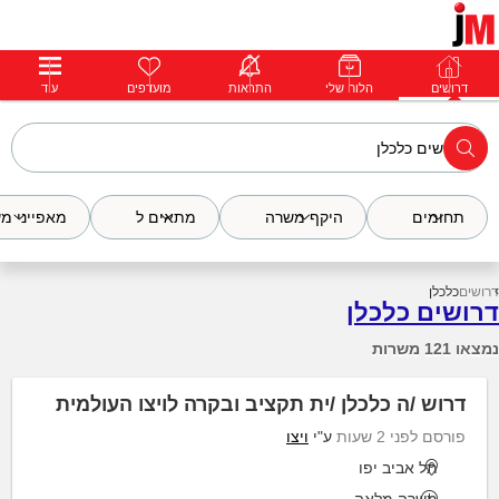
דרושים
דרושים
פרופילים
הלוח שלי
הודעות
התראות
פרימיום
מועדפים
התחבר
עוד
תחומים
היקף משרה
מתאים ל
מאפייני מ
דרושים
כלכלן
דרושים כלכלן
נמצאו 121 משרות
דרוש /ה כלכלן /ית תקציב ובקרה לויצו העולמית
פורסם לפני 2 שעות
ע"י
ויצו
תל אביב יפו