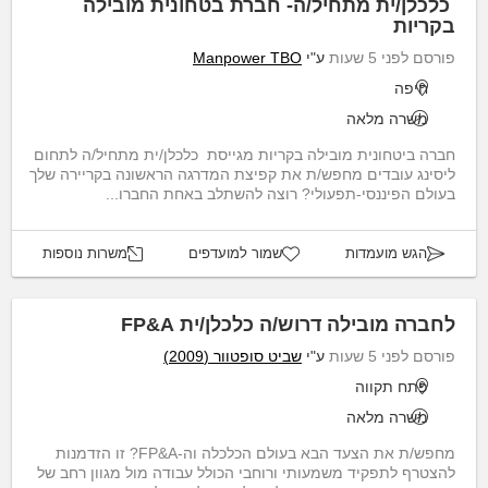
כלכלן/ית מתחיל/ה- חברת בטחונית מובילה
בקריות
פורסם לפני 5 שעות
ע"י
Manpower TBO
חיפה
משרה מלאה
חברה ביטחונית מובילה בקריות מגייסת כלכלן/ית מתחיל/ה לתחום
ליסינג עובדים מחפש/ת את קפיצת המדרגה הראשונה בקריירה שלך
בעולם הפיננסי-תפעולי? רוצה להשתלב באחת החברו...
הגש מועמדות
שמור למועדפים
משרות נוספות
לחברה מובילה דרוש/ה כלכלן/ית FP&A
פורסם לפני 5 שעות
ע"י
שביט סופטוור (2009)
פתח תקווה
משרה מלאה
מחפש/ת את הצעד הבא בעולם הכלכלה וה-FP&A? זו הזדמנות
להצטרף לתפקיד משמעותי ורוחבי הכולל עבודה מול מגוון רחב של