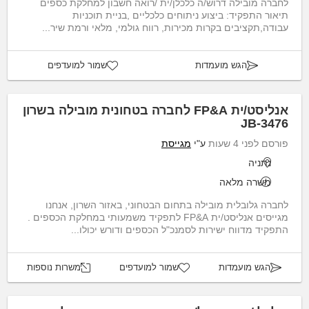
לחברה מובילה דרוש/ה כלכלן/ית /רואה חשבון למחלקת כספים
תיאור התפקיד: ביצוע ניתוחים כלכליים ,בניית תוכניות
עבודה,תקציבים בקרות מכירות, רווח גולמי, מלאי ורמת שיר...
הגש מועמדות
שמור למועדפים
אנליסט/ית FP&A לחברה בטחונית מובילה בשרון
JB-3476
פורסם לפני 4 שעות
ע"י
מגייסת
נתניה
משרה מלאה
לחברה גלובלית מובילה בתחום הבטחוני, באזור השרון, אנחנו
מגייסים אנליסט/ית FP&A לתפקיד משמעותי במחלקת הכספים .
התפקיד מדווח ישירות לסמנכ"ל הכספים ודורש יכולו...
הגש מועמדות
שמור למועדפים
משרות נוספות