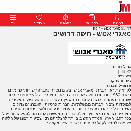
דרושים
דרושים
פרופילים
הלוח שלי
הודעות
התראות
פרימיום
מועדפים
התחבר
עוד
דרושים
מאגרי אנוש - חיפה
מאגרי אנוש - חיפה דרושים
גודל חברה
לא צויין
תעשייה
גיוס והעסקה
פרופיל חברה
לקוח/ה יקר/ה! חברת "מאגרי אנוש" בע"מ נוסדה כחברה לשירותי כח אדם
בשנת 1980 חברתנו החלה את דרכה במגוון מצומצם של שירותים למוסדות
שונים התפתחה וצמחה לחברה המספקת קשת רחבה של בעלי תפקידים
למוסדות ציבור, חברות ממשלתיות, חברות פרטיות , קונצרניים גדולים,
משרדים למיניהם, מפעלים וחברות עתירי ידע טכנולוגי. פריסת הסניפים
הארצית מחיפה בצפון ועד אילת בדרום מאפשרת לחברתנו לספק שרות יעיל
בכל רחבי הארץ. המדד החשוב ביותר להצלחתנו הנו שביעות רצונו של הלקוח
על מנת לספק לקהל לקוחותינו שרות יעיל ומקצועי