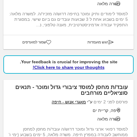
משרה מלאה
למוסד לימודים ותיק ומוכר בחיפה דרוש/ה מזכיר/ה. למשרה מלאה:
5 ימים בשבוע אחת ל 3 שבועות עובדים גם ביום שישי. במסגרת
התפקיד עבודה אדמיניסטרטיבית, מענה טלפוני, נ...
הגש מועמדות
שמור למועדפים
Your feedback is crucial for improving the site.
Click here to share your thoughts!
עובד/ת מחסן למוסד ציבורי גדול ומוכר - תנאים
סוציאליים מורחבים
פורסם לפני 2 ימים
ע"י
מאגרי אנוש - חיפה
חיפה, קריית ים
משרה מלאה
למוסד רפואי ארצי גדול ומוכר דרוש/ה עובד/ת מחסן למחסן
ממוחשב לעבודה במפרץ חיפה. משרה מלאה, 5 ימים בשבוע (ימי ו’