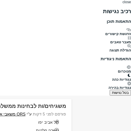
close
רכיב נגישות
התאמות תוכן
דרושים
דרושים
פרופילים
הלוח שלי
הודעו
הדגשת קישורים
מה
מעבר טאבים
הגדלת תצוגה
תחומים
היקף משרה
התאמות ניגודיות
מנוכרום
דרושים
ממשלתיות
נגודיות כהה
דרושים ממשלתיות
נגודיות בהירה
נמצאו 377 משרות
בטל נגישות
משגיחים/ות לבחינות ממשלת
פורסם לפני 5 דקות
ע"י
ORS משאבי אנוש
תל אביב יפו
משרה חלקית