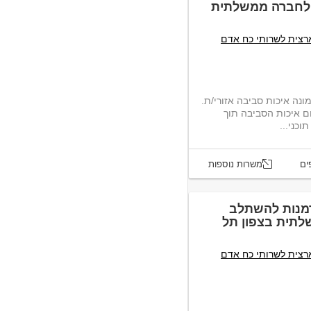
ת לחברה ממשלתית
רצית לשרותי כח אדם
נה איכות סביבה אזורי/ת.
תיאור התפקיד: מזעור השפעות על תחום איכות הסביבה תוך
וכני...
ים
משרות נוספות
דמנות להשתלב
תית בצפון תל
רצית לשרותי כח אדם