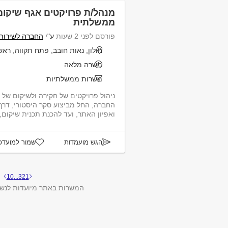
מנהל/ת פרויקטים אגף שיקו
ממשלתית
פורסם לפני 2 שעות
ע"י
החברה לשירותי
חולון, נאות חובב, פתח תקווה, ראשו
משרה מלאה
משרות ממשלתיות
ניהול פרויקטים של חקירה ולשיקום של
החברה, החל מביצוע סקר היסטורי, דרך 
ואפיון האתר, ועד להכנת תכנית שיקום, 
הגש מועמדות
שמור למועדפ
10
...
3
2
1
המשרות באתר מיועדות לנשי