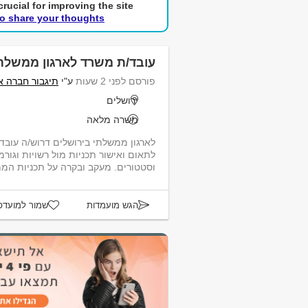
rucial for improving the site.
to share your thoughts!
עובד/ת משרד לארגון ממשלתי
פורסם לפני 2 שעות
ע"י
תיגבור חברה א
ירושלים
משרה מלאה
לארגון ממשלתי בירושלים דרוש/ה עובד
לתאום ואישור תכניות מול רשויות וגורמי
וסטטורים. מעקב ובקרה על תכניות הממת
הגש מועמדות
שמור למועדפ