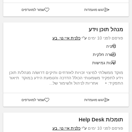
הגש מועמדות
שמור למועדפים
מנהל תוכן וידע
פורסם לפני 10 ימים
ע"י
כלנית איי.טי. בע
נתניה
משרה חלקית
שעות גמישות
מוקד ממשלתי למיצוי זכויות לאזרחים ותיקים דרוש/ה מנהל/ת תוכן
וידע לתפקיד משמעותי הכולל הדרכה והטמעת הידע במוקד תיאור
התפקיד: • אחריות לניהול ולשימור של...
הגש מועמדות
שמור למועדפים
תומכ/ת Help Desk
פורסם לפני 10 ימים
ע"י
כלנית איי.טי. בע