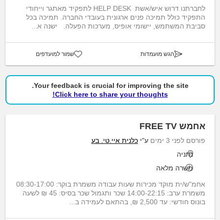
לחברתנו דרוש איש/אשת HELP DESK לתפקיד מאתגר וייחודי
התפקיד כולל תמיכה פנים ארגונית בעובדי החברה. תמיכה בכל
סביבת המשתמש, יישומי אופיס, מערכות הפעלה. ישנה א...
הגש מועמדות
שמור למועדפים
Your feedback is crucial for improving the site.
Click here to share your thoughts!
אחמש FREE TV
פורסם לפני 3 ימים
ע"י
כלנית איי.טי. בע
נתניה
משרה מלאה
אחמ"ש/ית מוקד מכירות שעות עבודה משמרת בוקר: 08:30-17:00
משמרת ערב: 14:00-22:15 שכר ותגמול שכר בסיס: 45 ₪ לשעה
בונוס חודשי: עד 2,500 ₪, בהתאם לעמידה ב...