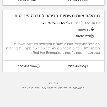
מנהל/ת צוות תשתיות בכיר/ה לחברה פיננסית
פורסם לפני 10 ימים
ע"י
כלנית איי.טי. בע
פתח תקווה
משרה מלאה
מה כולל התפקיד? הובלה ניהולית ומקצועית של צוות תשתיות
המונה כ־10 עובדים הובלה טכנולוגית כאוטוריטה מקצועית בעולמות
Red Hat Enterprise Linux / Linux Infrastructu...
הגש מועמדות
שמור למועדפים
4
3
2
1
המשרות באתר מיועדות לנשים וגברים כאחד