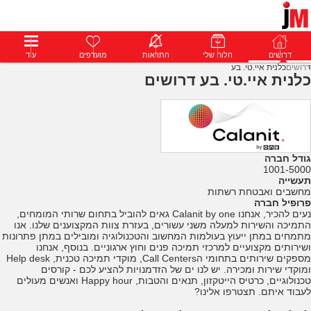
דרושים
דרושים
פרופילים
הלוח שלי
הודעות
התראות
פרימיום
מועדפים
התחבר
עוד
דרושים
כלנית איי.טי. בע
כלנית איי.טי. בע דרושים
גודל חברה
1001-5000
תעשייה
מחשבים ואבטחת רשתות
פרופיל חברה
נעים להכיר, אנחנו Calanit by one גאים להוביל בתחום שרותי המומחים,
התמיכה והשירות למעלה משני עשורים, בעזרת צוות המקצוענים שלנו. אנו
מתמחים במתן ייעוץ בעולמות המחשוב והטכנולוגיה ומובילים במתן פתרונות
ושירותים מקצועיים למרכזי תמיכה פנים וחוץ ארגוניים. בנוסף, אנחנו
מספקים שירותים בתחומי הCall Centers, מוקדי תמיכה טכנית, Help desk
ומוקדי שירות ומכירה. יש לנו ים של הזדמנויות להציע לכם - קורסים
טכנולוגיים, כרטיס הייטקזון, תנאים והטבות, Happy hour ואנשים מעולים
לעבוד איתם. תצטרפו אלינו?