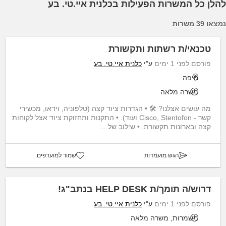
להלן כל המשרות הפעילות בכלנית איי.טי. בע
נמצאו 39 משרות
טכנאי/ת רשתות ותקשורת
פורסם לפני 1 ימים
ע"י
כלנית איי.טי. בע
חיפה
משרה מלאה
מה עושים אצלנו? 🛠️ • הגדרות ציוד קצה (טלפוניה, וידאו, מכשירי
קשר - Cisco, Stentofon ועוד). • התקנות ותחזוקת ציוד אצל לקוחות
קצה ובארונות תקשורת. • שילוב של ...
הגש מועמדות
שמור למועדפים
דרוש/ה תומך/ת HELP DESK בנתב"ג!
פורסם לפני 1 ימים
ע"י
כלנית איי.טי. בע
משמרות, משרה מלאה