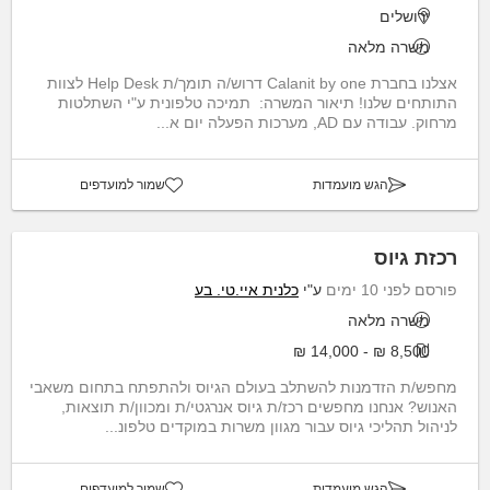
ירושלים
משרה מלאה
אצלנו בחברת Calanit by one דרוש/ה תומך/ת Help Desk לצוות
התותחים שלנו! תיאור המשרה: תמיכה טלפונית ע"י השתלטות
מרחוק. עבודה עם AD, מערכות הפעלה יום א...
הגש מועמדות
שמור למועדפים
רכזת גיוס
פורסם לפני 10 ימים
ע"י
כלנית איי.טי. בע
משרה מלאה
8,500 ₪ - 14,000 ₪
מחפש/ת הזדמנות להשתלב בעולם הגיוס ולהתפתח בתחום משאבי
האנוש? אנחנו מחפשים רכז/ת גיוס אנרגטי/ת ומכוון/ת תוצאות,
לניהול תהליכי גיוס עבור מגוון משרות במוקדים טלפונ...
הגש מועמדות
שמור למועדפים