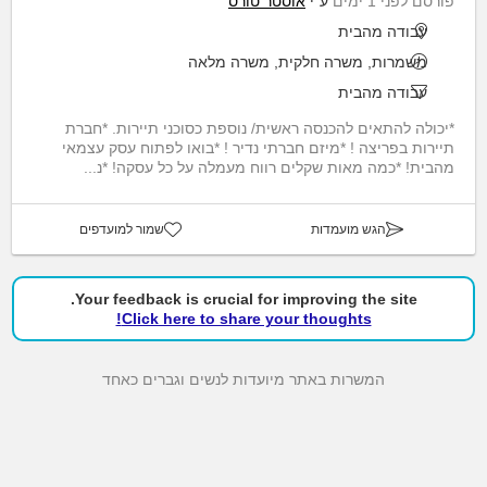
פורסם לפני 1 ימים
ע"י
אוסטר טורס
עבודה מהבית
משמרות, משרה חלקית, משרה מלאה
עבודה מהבית
*יכולה להתאים להכנסה ראשית/ נוספת כסוכני תיירות. *חברת
תיירות בפריצה ! *מיזם חברתי נדיר ! *בואו לפתוח עסק עצמאי
מהבית! *כמה מאות שקלים רווח מעמלה על כל עסקה! *נ...
הגש מועמדות
שמור למועדפים
Your feedback is crucial for improving the site.
Click here to share your thoughts!
המשרות באתר מיועדות לנשים וגברים כאחד