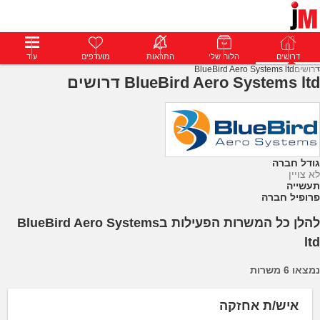
דרושים
דרושים
פרופילים
הלוח שלי
הודעות
התראות
פרימיום
מועדפים
התחבר
עוד
דרושים
BlueBird Aero Systems ltd
BlueBird Aero Systems ltd דרושים
גודל חברה
לא צויין
תעשייה
פרופיל חברה
להלן כל המשרות הפעילות בBlueBird Aero Systems
ltd
נמצאו 6 משרות
איש/ת אחזקה