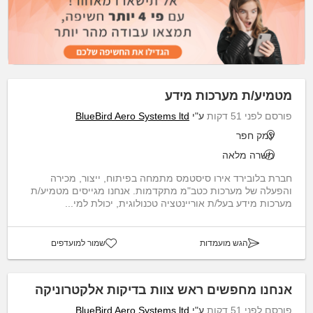
מטמיע/ת מערכות מידע
פורסם לפני 51 דקות
ע"י
BlueBird Aero Systems ltd
עמק חפר
משרה מלאה
חברת בלובירד אירו סיסטמס מתמחה בפיתוח, ייצור, מכירה
והפעלה של מערכות כטב"מ מתקדמות. אנחנו מגייסים מטמיע/ת
מערכות מידע בעל/ת אוריינטציה טכנולוגית, יכולת למי...
הגש מועמדות
שמור למועדפים
אנחנו מחפשים ראש צוות בדיקות אלקטרוניקה
פורסם לפני 51 דקות
ע"י
BlueBird Aero Systems ltd