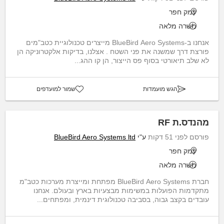
עמק חפר
משרה מלאה
אנחנו ב-BlueBird Aero Systems מייצרים טכנולוגיית כטב"מים
פורצת דרך שמשנה את פני השטח . אצלנו, בדיקות אלקטרוניקה הן
לא שלב תיאורטי בסוף פס הייצור, הן קו ההג...
הגש מועמדות
שמור למועדפים
מהנדס.ת RF
פורסם לפני 51 דקות
ע"י
BlueBird Aero Systems ltd
עמק חפר
משרה מלאה
חברת BlueBird Aero Systems מפתחת ומייצרת מערכות כטב"מ
מתקדמות הפועלות במשימות מבצעיות בארץ ובעולם. אנחנו
עובדים בקצב גבוה, בסביבה טכנולוגית דינמית, ומפתחים...