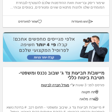
שימור ריסק ובריאות וזאת ההזדמנות שלכם להצטרף לנבחרת
המומחים שלנו ולהנות מתנאים שווים ומטורפים, בונוסים גבוהי...
הגש מועמדות
שמור למועדפים
מיישב/ת תביעות צד ג’ שבוב נכנס ומשפטי-
חטיבת ביטוח כללי
פורסם לפני 3 שעות
ע"י
מגדל חברה לביטוח
פתח תקווה
משרה מלאה
# מיישב/ת תביעות צד ג, שיבוב ומשפטי - תחום רכב. # בחינת נושא
האחריות והכיסוי הביטוחי. # בדיקת אמיתות קרות האירוע, טיפול