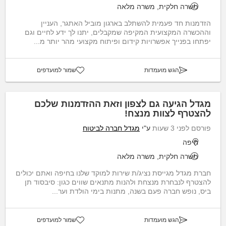
משרה חלקית, משרה מלאה
הזדמנות חד פעמית להשתלב בארגון מוביל האתגר, העניין
וההכשרה המקצועית המקיפה שמקבלים, יתנו לך ידע לחיים וגם
יפתחו בפנייך אפשרויות קידום ופיתוח מקצועי מהר יותר מ...
הגש מועמדות
שמור למועדפים
מגדל הגיעה גם לצפון וזאת ההזדמנות שלכם
להצטרף לצוות מנצח!
פורסם לפני 3 שעות
ע"י
מגדל חברה לביטוח
חיפה
משרה חלקית, משרה מלאה
חברת מגדל מגייסת נציג/ת שירות למוקד שלנו בחיפה ואתם יכולים
להצטרף לנבחרת מנצחת ולהנות מתנאים שווים כגון: סיבסוד תן
ביס, נופש חברה פעם בשנה, מתנות בימי הולדת וער...
הגש מועמדות
שמור למועדפים