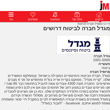
דרושים
דרושים
פרופילים
הלוח שלי
הודעות
התראות
פרימיום
מועדפים
התחבר
עוד
דרושים
מגדל חברה לביטוח
מגדל חברה לביטוח דרושים
גודל חברה
1001-5000
תעשייה
ביטוח
פרופיל חברה
מגדל, חברת הביטוח והפיננסיים המובילה בישראל. קומפלקס המשרדים
שלנו, "קרית מגדל", ממוקם בקרית אריה בפ"ת ומתפרש על פני 4 מבנים
מרשימים. החברה מונה 4300 עובדים וגאה להוביל בתחומה כבר 85 שנה !
אנו מגייסים עובדים במגוון רחב של תחומים וגם אם אין לכם ניסיון נשמח
להכשיר אתכם במרכז הלמידה המתקדם שלנו. כמו כן אנו מציעים לעובדינו
מעטפת רחבה של תנאים סוציאליים מורחבים, מסלולי הכשרה וקידום.
במגדל מאמינים בשגרת עבודה המאפשרת לקיים במקביל חיי פנאי ומשפחה.
נשמח לפגוש אתכם. facebook - "לעבוד במגדל".