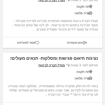
פתח תקווה
משרה מלאה
מגדל חברת ביטוח מחפשת תותח/ית מכירות לסיירת מובילה. -
מוקד מכירות בתחום חיים בריאות - לב ליבו של עולם הביטוח! -
עבודה על מאגר לידים איכותי משת"פ סוכנים. ...
הגש מועמדות
שמור למועדפים
נציג/ת תיאום פגישות ומסלקות- תנאים מעולים!
פורסם לפני 3 שעות
ע"י
מגדל חברה לביטוח
פתח תקווה
משרה מלאה
בוא/י להיות חלק מחברה גדולה ומשפחתית, -מחלקה חמה וצעירה,
עם אופציות לקידום, שכר מצוין ותנאים סוציאליים מעולים- שלח/י
לנו קו"ח עוד היום! ** עובדי /ות חברה ...