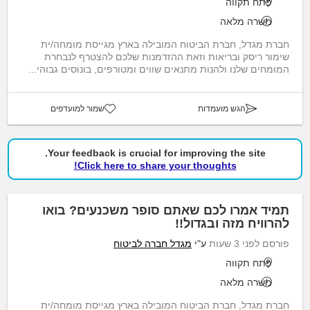
פתח תקווה
משרה מלאה
חברת מגדל, חברת הביטוח המובילה בארץ מגייסת מומחה/ית
שימור ריסק ובריאות וזאת ההזדמנות שלכם להצטרף לנבחרת
המומחים שלנו ולהנות מתנאים שווים ומטורפים, בונוסים גבוהי...
הגש מועמדות
שמור למועדפים
Your feedback is crucial for improving the site.
Click here to share your thoughts!
תמיד אמרו לכם שאתם סופר משכנעים? בואו
להרוויח מזה ובגדול!!
פורסם לפני 3 שעות
ע"י
מגדל חברה לביטוח
פתח תקווה
משרה מלאה
חברת מגדל, חברת הביטוח המובילה בארץ מגייסת מומחה/ית