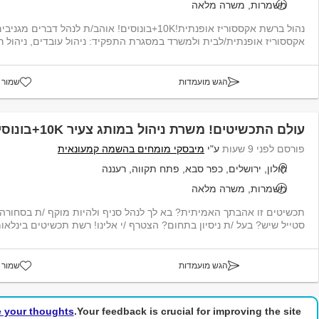
משמרות, משרה מלאה
נהול ברשת אקססוריז אופנתית!10K+בונוסים! אוהב/ת לנהל 
אקססוריז אופנתית/לבית ולמשרד במסגרת התפקיד: ניהול עובדים, ניהול ר
הגש מועמדות
שמור 
עולם התכשיטים! משרת ניהול במותג צעיר 10K+בונוסים!
פורסם לפני 9 שעות
ע"י
מיבסקי מומחים בהשמה קמעונאית
חולון, ירושלים, כפר סבא, פתח תקווה, רעננה
משמרות, משרה מלאה
תכשיטים זו אהבתך האמיתית? בא לך לנהל סניף ולהיות מוקף /ת בסחורה נ
סטייל שיש? בעל /ת ניסיון בתחום? הצטרף /י אלינו! רשת תכשיטים בינלאומ
הגש מועמדות
שמור 
e your thoughts!
Your feedback is crucial for improving the site.