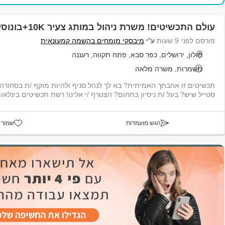
עולם התכשיטים! משרת ניהול במותג צעיר 10K+בונוסים!
פורסם לפני 9 שעות
ע"י
מיבסקי מומחים בהשמה קמעונאית
חולון, ירושלים, כפר סבא, פתח תקווה, רעננה
משמרות, משרה מלאה
תכשיטים זו אהבתך האמיתית? בא לך לנהל סניף ולהיות מוקף /ת בסחורה נ
סטייל שיש? בעל /ת ניסיון בתחום? הצטרף /י אלינו! רשת תכשיטים בינלאומ
הגש מועמדות
שמור 