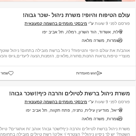
עולם הטיפוח והיופי! משרת ניהול -שכר גבוה!
פורסם לפני 9 שעות
ע"י
מיבסקי מומחים בהשמה קמעונאית
אילת, אשדוד, הוד השרון, רמלה, תל אביב יפו
משמרות, משרה מלאה
אוהב/ת את עולם היופי והטיפוח? ניהול ברשת מובילה בתחום! ניהול שוטף
מוצריי טיפוח,נראות החנות,סחורה,מלאים, הזמנות,הנעה ליעדים,גיוס והכש
הגש מועמדות
שמור 
משרת ניהול ברשת לטיולים והרבה כיף!!שכר גבוה!
פורסם לפני 9 שעות
ע"י
מיבסקי מומחים בהשמה קמעונאית
אריאל, מודיעין עילית, נתניה, פתח תקווה, תל אביב יפו
משמרות, משרה מלאה
משרת ניהול ברשת לטיולים והרבה כיף!!שכר גבוה! אוהב /ת אתגרים? טיול
השטח? יש לך ניסיון ניהולי? הצטרף /י אלינו! רשת טיולים מובילה בתחומה מ