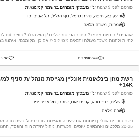
פורסם לפני 9 שעות
ע"י
מיבסקי מומחים בהשמה קמעונאית
אור עקיבא, חיפה, טירת כרמל, נוף הגליל, תל אביב יפו
משמרות, משרה מלאה
אוהבים /ות חיות מחמד? החבר הכי טוב שלכם /ן הוא הכלב? רוצים /ות לנ
לחיות ולהנות משכר מעולה ותנאים מצויינים?! אם כן- מקומכם/ן איתנו! במ
הגש מועמדות
שמור 
רשת מזון בינלאומית אונליין מגייסת מנהל /ת סניף למ
14K+
פורסם לפני 9 שעות
ע"י
מיבסקי מומחים בהשמה קמעונאית
ירושלים, כפר סבא, קריית אונו, שוהם, תל אביב יפו
משרה מלאה
רשת סופרים אונליין פותחת את שעריה ומגייסת צוותי ניהול. רשת מדהימה,
20-25 מלקטים ואחמשים גיוסים והכשרות, ניהול יחידת רווח והפסד, התנהלות וי...