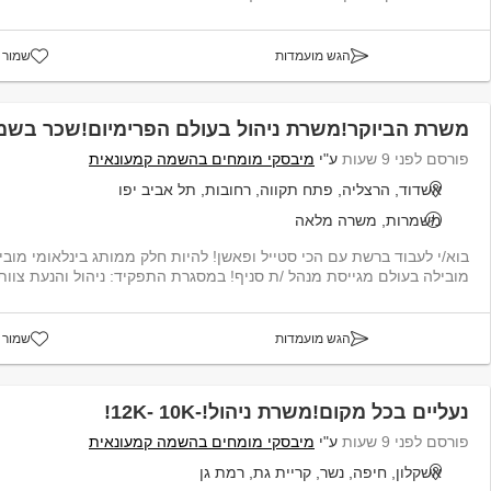
הגש מועמדות
שמור 
משרת הביוקר!משרת ניהול בעולם הפרימיום!שכר בשמי
פורסם לפני 9 שעות
ע"י
מיבסקי מומחים בהשמה קמעונאית
אשדוד, הרצליה, פתח תקווה, רחובות, תל אביב יפו
משמרות, משרה מלאה
בוא/י לעבוד ברשת עם הכי סטייל ופאשן! להיות חלק ממותג בינלאומי מובי
מובילה בעולם מגייסת מנהל /ת סניף! במסגרת התפקיד: ניהול והנעת צוות 
הגש מועמדות
שמור 
נעליים בכל מקום!משרת ניהול!-12K- 10K!
פורסם לפני 9 שעות
ע"י
מיבסקי מומחים בהשמה קמעונאית
אשקלון, חיפה, נשר, קריית גת, רמת גן