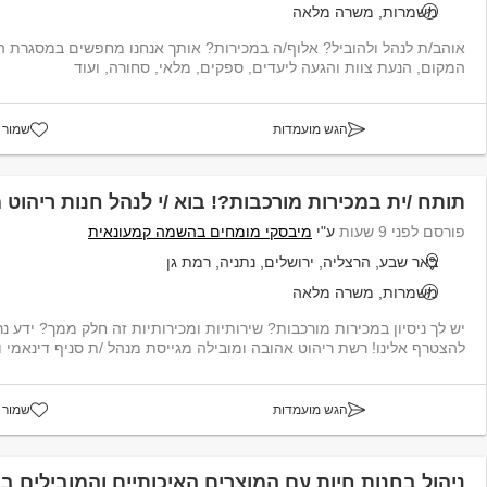
משמרות, משרה מלאה
אוהב/ת לנהל ולהוביל? אלוף/ה במכירות? אותך אנחנו מחפשים במסגרת ה
המקום, הנעת צוות והגעה ליעדים, ספקים, מלאי, סחורה, ועוד
הגש מועמדות
שמור 
תותח /ית במכירות מורכבות?! בוא /י לנהל חנות ריהוט מובי
פורסם לפני 9 שעות
ע"י
מיבסקי מומחים בהשמה קמעונאית
באר שבע, הרצליה, ירושלים, נתניה, רמת גן
משמרות, משרה מלאה
יש לך ניסיון במכירות מורכבות? שירותיות ומכירותיות זה חלק ממך? ידע נר
להצטרף אלינו! רשת ריהוט אהובה ומובילה מגייסת מנהל /ת סניף דינאמי ומ
הגש מועמדות
שמור 
ניהול בחנות חיות עם המוצרים האיכותיים והמובילים ביותר!