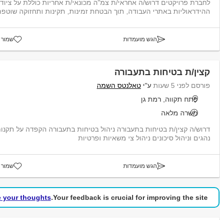
לחברת פרויקטים דרוש/ה אחראי/ת צמ"ה מכונאי/ת אחריות כוללת על ציוד
ההידראוליות באתרי העבודה, תוך הבטחת זמינות, תקינות ותחזוקה שוטפת 
הגש מועמדות
שמור 
קצין/ת בטיחות בתעבורה
פורסם לפני 5 שעות
ע"י
טאלנטס השמה
פתח תקווה, רמת גן
משרה מלאה
דרוש/ה קצין/ת בטיחות בתעבורה ניהול בטיחות בתעבורה הקפדה על תקנו
נהגים וניהול סיכונים ניהול צי משאיות ופרטיות
הגש מועמדות
שמור 
e your thoughts!
Your feedback is crucial for improving the site.