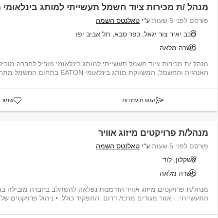
מנהל /ת מכירות ציוד חשמל תעשייתי למותג בינלאומי מ
פורסם לפני 5 שעות
ע"י
טאלנטס השמה
כוכב יאיר צור יגאל, כפר סבא, תל אביב יפו
משרה מלאה
מנהל /ת מכירות ציוד חשמל תעשיי
האנרגיה והחשמל, המשווקת מותג בינלאומי EATON בתחום החשמל מתח גבוה דרוש/ה ...
הגש מועמדות
שמור 
מנהל/ת פרויקטים מיזוג אוויר
פורסם לפני 5 שעות
ע"י
טאלנטס השמה
אשקלון, לוד
משרה מלאה
מנהל/ת פרויקטים מיזוג אוויר הזדמנות נפלאה להשתלב בחברה מובילה ב
התעשייתי. - אזור מגורים מרכז/ דרום. התפקיד כולל: • ניהול פרויקטים של הקמת...