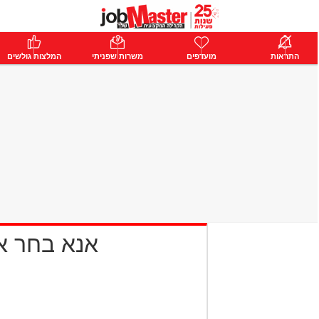
ת
התראות
פרימיום
מועדפים
התחבר
משרות שפניתי
המלצות גולשים
אנא בחר 