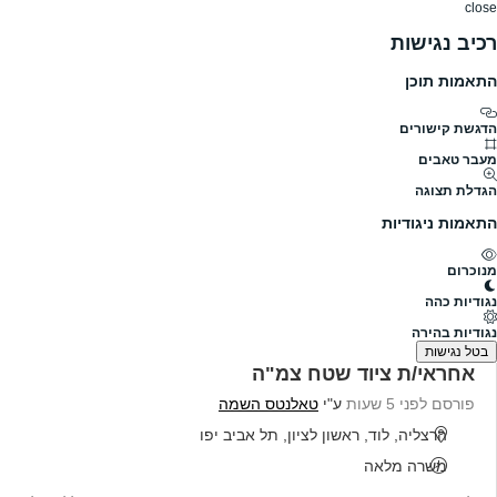
close
רכיב נגישות
התאמות תוכן
דרושים
דרושים
פרופילים
הלוח שלי
הודעו
דרושים
טאלנטס השמה
טאלנטס השמה דרושים
הדגשת קישורים
מעבר טאבים
גודל חברה
לא צויין
הגדלת תצוגה
תעשייה
פרופיל חברה
התאמות ניגודיות
מנוכרום
להלן כל המשרות הפעילות בטאלנטס השמה
נגודיות כהה
נמצאו 10 משרות
נגודיות בהירה
בטל נגישות
אחראי/ת ציוד שטח צמ"ה
פורסם לפני 5 שעות
ע"י
טאלנטס השמה
הרצליה, לוד, ראשון לציון, תל אביב יפו
משרה מלאה