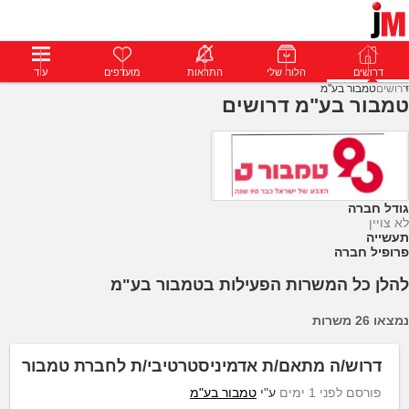
דרושים
דרושים
פרופילים
הלוח שלי
הודעות
התראות
פרימיום
מועדפים
התחבר
עוד
דרושים
טמבור בע"מ
טמבור בע"מ דרושים
גודל חברה
לא צויין
תעשייה
פרופיל חברה
להלן כל המשרות הפעילות בטמבור בע"מ
נמצאו 26 משרות
דרוש/ה מתאם/ת אדמיניסטרטיבי/ת לחברת טמבור
פורסם לפני 1 ימים
ע"י
טמבור בע"מ