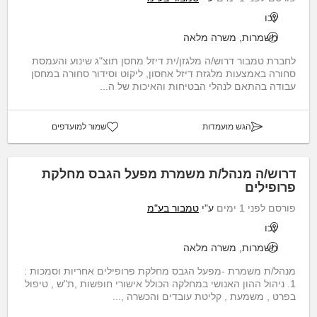
עכו
משמרות, משרה מלאה
לחברת טמבור דרוש/ה מלגזן/ית דיזל מחסן תוצ"ג שינוע והעמסת
סחורה באמצעות מלגזת דיזל אחסון, ליקוט וסידור סחורה במחסן
עבודה בהתאם לנהלי הבטיחות והאיכות של ה...
הגש מועמדות
שמור למועדפים
דרוש/ה מנהל/ת משמרת מפעל הגבס מחלקת
פרופילים
פורסם לפני 1 ימים
ע"י
טמבור בע"מ
עכו
משמרות, משרה מלאה
מנהל/ת משמרת -מפעל הגבס מחלקת פרופילים אחריות וסמכות :
1. ניהול ההון האנושי במחלקה הכולל אישורי חופשות ,ת"ש , טיפול
בפרט , משמעת , קליטת עובדים והכשרה ,...