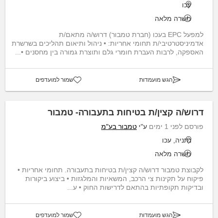
עכו
משרה מלאה
למפעל EPC בעכו (חברת טמבור) דרוש/ה מתאם/ת
אדמיניסטרטיבי/ת תחומי אחריות: • ניהול ותיאום תהליכים בשרשרת
האספקה, לרבות העברת חומרי גלם ותוצרת גמורה בין מחסנים •...
הגש מועמדות
שמור למועדפים
דרוש/ה קצין/ת בטיחות בתעבורה- טמבור
פורסם לפני 1 ימים
ע"י
טמבור בע"מ
נתניה, עכו
משרה מלאה
לקבוצת טמבור דרוש/ה קצין/ת בטיחות בתעבורה. תחומי אחריות •
פיקוח על תקינות צי הרכב, המשאיות והמלגזות • ביצוע ביקורות
ובדיקות תקופתיות בהתאם לדרישות החוק • ע...
הגש מועמדות
שמור למועדפים