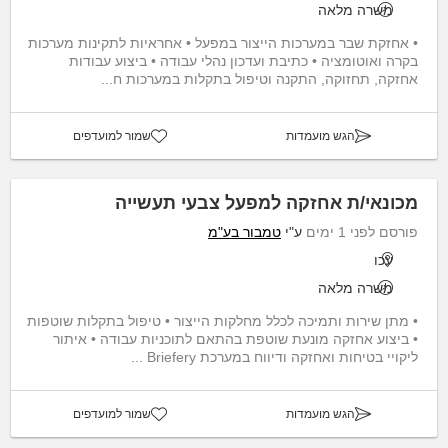
משרה מלאה
• אחזקת שבר במערכות הייצור במפעל • אחראיות לתקינות מערכות
בקרה ואוטומציה • כתיבת ועדכון נהלי עבודה • ביצוע עבודות
אחזקה, תחזוקה, התקנה וטיפול בתקלות במערכות ח...
הגש מועמדות
שמור למועדפים
מכונאי/ת אחזקה למפעל צבעי תעשייה
פורסם לפני 1 ימים
ע"י
טמבור בע"מ
עכו
משרה מלאה
• מתן שירות ותמיכה לכלל מחלקות הייצור • טיפול בתקלות שוטפות
• ביצוע אחזקה מונעת שוטפת בהתאם לתוכניות עבודה • איתור
ליקויי בטיחות ואחזקה ודיווח במערכת Briefery ...
הגש מועמדות
שמור למועדפים