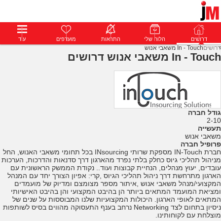
דרושים
דרושים
פרופילים
הלוח שלי
הודעות
התראות
פרימיום
מועדפים
התחבר
עוד
דרושים
In - Touch משאבי אנוש
In - Touch משאבי אנוש דרושים
גודל חברה
2-10
תעשייה
משאבי אנוש
פרופיל חברה
חברת IN-Touch מספקת שרותי INsourcing בכל תחומי משאבי האנוש, החל
מניהול תהליכי גיוס כחלק בלתי נפרד מהארגון דרך סדנאות והדרכות, הערכות
עובדים, יעוץ מנהלים, הנחיית קבוצות ועוד.. נקודת הממשק הראשונית עם
הארגון מתרחשת דרך ניהול תהליכי הגיוס ,קרי: אפיון הצורך יחד עם המנהל
המקצועי/מנהל משאבי אנוש ,איתור מספר מצומצם ומדיוק של מועמדים
ומציאת המועמד המתאים ביותר הן בהיבט המקצועי והן בהיבט האישיותי
המתאים לאופי הארגון. היכולות המקצועיות שלנו המבוססות על שנים של
ניסיון בתחום לצד Networking נרחב בענף התעסוקה מהווים בסיס לשותפות
מוצלחת עם לקוחותינו.