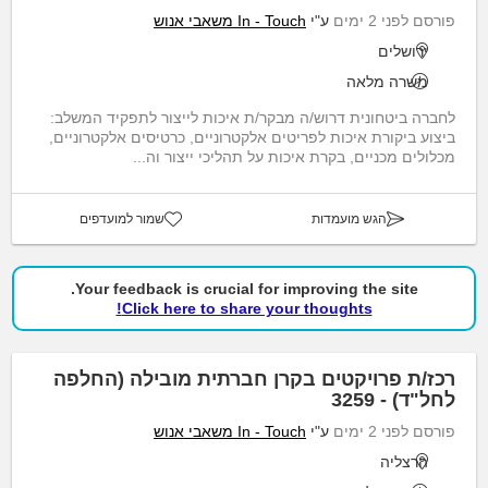
פורסם לפני 2 ימים
ע"י
In - Touch משאבי אנוש
ירושלים
משרה מלאה
לחברה ביטחונית דרוש/ה מבקר/ת איכות לייצור לתפקיד המשלב:
ביצוע ביקורת איכות לפריטים אלקטרוניים, כרטיסים אלקטרוניים,
מכלולים מכניים, בקרת איכות על תהליכי ייצור וה...
הגש מועמדות
שמור למועדפים
Your feedback is crucial for improving the site.
Click here to share your thoughts!
רכז/ת פרויקטים בקרן חברתית מובילה (החלפה
לחל"ד) - 3259
פורסם לפני 2 ימים
ע"י
In - Touch משאבי אנוש
הרצליה