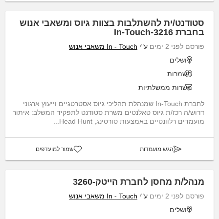
סטודנט/ית להשתלבות בצוות גיוס ומשאבי אנוש
בחברת In-Touch-3216
פורסם לפני 2 ימים
ע"י
In - Touch משאבי אנוש
ירושלים
משמרות
משרות ממשלתיות
לחברת In-Touch שמנהלת תהליכי גיוס אסטרטגיים וייעוץ ארגוני
דרוש/ה רכז/ת גיוס טאלנטים משרת סטודנט לתפקיד המשלב: איתור
מועמדים רלוונטיים באמצעות סורסינג, Head Hunt...
הגש מועמדות
שמור למועדפים
מנהל/ת מחסן לחברת הייטק-3260
פורסם לפני 2 ימים
ע"י
In - Touch משאבי אנוש
ירושלים