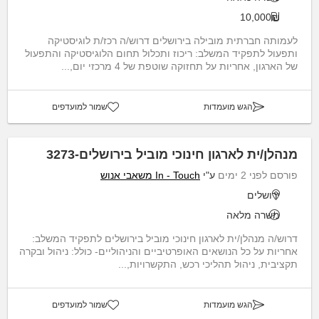
10,000₪
לעמותה חברתית מובילה בירושלים דרוש/ה רכז/ת לוגיסטיקה
ותפעול לתפקיד המשלב: ריכוז ותכלול תחום הלוגיסטיקה והתפעול
של הארגון, אחריות על תחזוקה שוטפת של 4 מרכזי יום,...
הגש מועמדות
שמור למועדפים
מנהלן/ית לארגון חינוכי מוביל בירושלים-3273
פורסם לפני 2 ימים
ע"י
In - Touch משאבי אנוש
ירושלים
משרה מלאה
דרוש/ה מנהלן/ית לארגון חינוכי מוביל בירושלים לתפקיד המשלב:
אחריות על כל הנושאים האופרטיביים והניהוליים- כולל: ניהול ובקרה
תקציבית, ניהול תהליכי רכש, התקשרויות,...
הגש מועמדות
שמור למועדפים