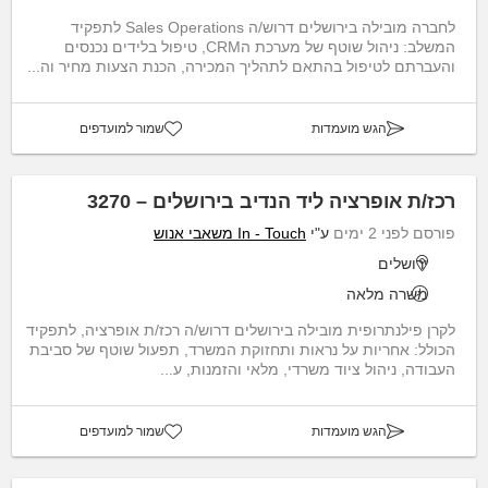
לחברה מובילה בירושלים דרוש/ה Sales Operations לתפקיד
המשלב: ניהול שוטף של מערכת הCRM, טיפול בלידים נכנסים
והעברתם לטיפול בהתאם לתהליך המכירה, הכנת הצעות מחיר וה...
הגש מועמדות
שמור למועדפים
רכז/ת אופרציה ליד הנדיב בירושלים – 3270
פורסם לפני 2 ימים
ע"י
In - Touch משאבי אנוש
ירושלים
משרה מלאה
לקרן פילנתרופית מובילה בירושלים דרוש/ה רכז/ת אופרציה, לתפקיד
הכולל: אחריות על נראות ותחזוקת המשרד, תפעול שוטף של סביבת
העבודה, ניהול ציוד משרדי, מלאי והזמנות, ע...
הגש מועמדות
שמור למועדפים