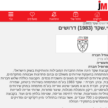
דרושים
דרושים
פרופילים
הלוח שלי
הודעות
התראות
פרימיום
מועדפים
התחבר
עוד
דרושים
י.שקד (1983)
י.שקד (1983) דרושים
גודל חברה
לא צויין
תעשייה
פרופיל חברה
קבוצת שקד הינה אחת החברות המובילות והוותיקות בשוק הישראלי,
המתמחה בהענקת שירותים משולבים ובהם פתרונות אבטחה מתקדמים,
מתן שירותים לוגיסטיים מגוונים והשכרת נכסים. הקבוצה כוללת שלוש חברות
בת, ובהן: חברת י. שקד 1983 בע"מ המתמחה בשירותי ביטחון, שמירה
וניקיון. חברת מ.ש.א מטעני שינוע ואריזה בע"מ מתמחה במתן שירותים
לוגיסטיים, ריקון והמכלת מכולות, שיגור סחורות, שרותי אריזה לאריזות
נוזליות ומגורענות, שרותי דחיסה וגריסה, שטיפה בלחץ מים ועוד. בקבוצה
מועסקים כ 700 עובדים, אשר נבחרו בתהליכי מיון דקדקניים ומדויקים
ומתפרשים בתפקידי הנהלה