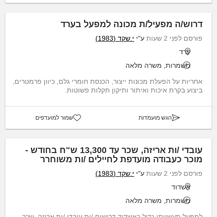
דרוש/ה מפעיל/ת מכונה למפעל בערד
פורסם לפני 2 שעות
ע"י
י.שקד (1983)
ערד
משמרות, משרה מלאה
אחריות על הפעלת מכונות ייצור, הכנסת חומרי גלם, כיוון פרמטרים,
ביצוע בקרת איכות ואיתור ותיקון תקלות פשוטות.
הגש מועמדות
שמור למועדפים
עובדי /ות אריזה, שכר עד 13,300 ש"ח בחודש -
מוכר כעבודה מועדפת לחיילים /ות משוחרר
פורסם לפני 2 שעות
ע"י
י.שקד (1983)
אשדוד
משמרות, משרה מלאה
למפעל תעשייתי גדול באשדוד דרושים /ות עובדי /ות אריזה. שכר