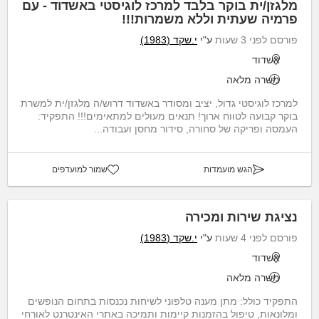
מלגזן/ית בוקר בלבד למרכז לוגיסטי באשדוד - עם
פרמיה שעתית וללא משמרות!!!
פורסם לפני 3 שעות
ע"י
י.שקד (1983)
אשדוד
משרה מלאה
למרכז לוגיסטי גדול, יציב ומסודר באשדוד דרוש/ה מלגזן/ית למשרת
בוקר קבועה לטווח ארוך! תנאים מעולים למתאימים!!! התפקיד:
העמסה ופריקה של סחורה, סידור מחסן ועבודה...
הגש מועמדות
שמור למועדפים
נציגת שירות ומכירה
פורסם לפני 4 שעות
ע"י
י.שקד (1983)
אשדוד
משרה מלאה
התפקיד כולל: מתן מענה טלפוני לשיחות נכנסות בתחום הנופשים
ומלונאות, טיפול בהזמנות קיימות ותמיכה באתרי האינטרנט לאורחי