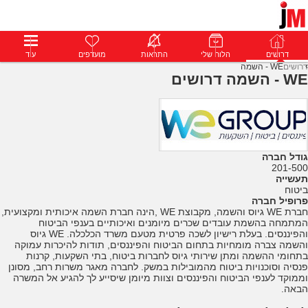
דרושים
דרושים
פרופילים
הלוח שלי
הודעות
התראות
פרימיום
מועדפים
התחבר
עוד
דרושים
WE - השמה
WE - השמה דרושים
גודל חברה
201-500
תעשייה
ביטוח
פרופיל חברה
חברת WE גיוס והשמה, מקבוצת WE ,הינה חברת השמה איכותית ומקצועית,
המתמחה בהשמת עובדים שכרים מיומנים ואיכותיים בענפי הביטוח
והפיננסים. בעלת רישיון לשכה פרטית מטעם משרד הכלכלה. WE גיוס
והשמה צברה מומחיות בתחום הביטוח והפיננסים, תודות להיכרות עמוקה
בתחומי ההשמה ומתן שירותי גיוס לחברות ביטוח, בתי השקעות, קרנות
פנסיה וסוכנויות ביטוח מהמובילות במשק. לחברה מאגר משרות רחב, מסונן
וממוקד לענפי הביטוח והפיננסים וצוות מיומן שיסייע לך להגיע אל המשרה
הבאה.