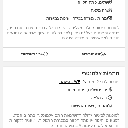
ירושלים, פתח תקווה
משרה מלאה
התמחות
,
משרה בכירה
,
שעות גמישות
לסוכנות ביטוח גדולה ומצליחה בענף דרוש/ה רפרנט /ית ביטוח חיים,
פנסיה ופיננסים בעל /ת ניסיון לעבודה לטווח ארוך. שכר גבוה ותנאים
טובים למתאים/ה. העבודה הינה מ...
הגש מועמדות
שמור למועדפים
חתמ/ת אלמנטרי
פורסם לפני 2 ימים
ע"י
WE - השמה
חיפה, ירושלים, פתח תקווה
משרה מלאה
התמחות
,
שעות גמישות
לסוכנות לביטוח גדולה דרושים/ות חתם אלמנטארי בתחום הפרט
לסניפים: חיפה או פתח תקווה במסגרת התפקיד: ‏ ‏# פניה ללקוחות
וחידוש פוליסות קימות ‏# ביצוע שיחות יוצ...