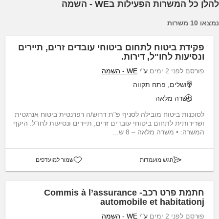
להלן כל המשרות הפעילות בWE - השמה
נמצאו 10 משרות
פקידת ביטוח לתחום ביטוחי עובדים זרים, תיירים
ונסיעות לחו"ל, דירות.
פורסם לפני 2 ימים
ע"י
WE - השמה
ירושלים, פתח תקווה
משרה מלאה
לסוכנות ביטוח מובילה לסניף פ"ת דרוש/ה רפרנטית ביטוח אנרגטית
ושרירותית לתחום ביטוחי עובדים זרים, תיירים ונסיעות לחו"ל. היקף
המשרה: • משרה מלאה – 8 ש...
הגש מועמדות
שמור למועדפים
חתמת פרט רכב- Commis à l’assurance
automobile et habitationj
פורסם לפני 2 ימים
ע"י
WE - השמה