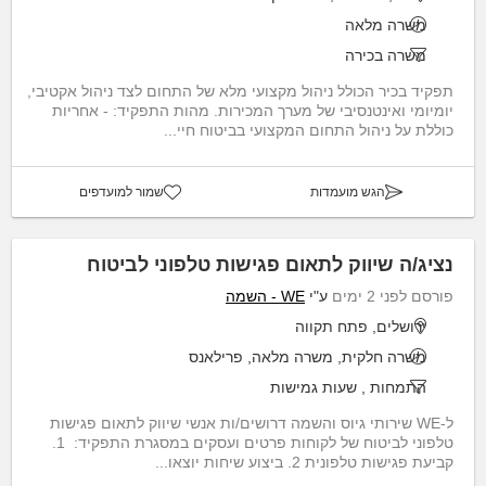
משרה מלאה
משרה בכירה
תפקיד בכיר הכולל ניהול מקצועי מלא של התחום לצד ניהול אקטיבי,
יומיומי ואינטנסיבי של מערך המכירות. מהות התפקיד: - אחריות
כוללת על ניהול התחום המקצועי בביטוח חיי...
הגש מועמדות
שמור למועדפים
נציג/ה שיווק לתאום פגישות טלפוני לביטוח
פורסם לפני 2 ימים
ע"י
WE - השמה
ירושלים, פתח תקווה
משרה חלקית, משרה מלאה, פרילאנס
התמחות
,
שעות גמישות
ל-WE שירותי גיוס והשמה דרושים/ות אנשי שיווק לתאום פגישות
טלפוני לביטוח של לקוחות פרטים ועסקים במסגרת התפקיד: ‏ 1.
קביעת פגישות טלפונית 2. ביצוע שיחות יוצאו...