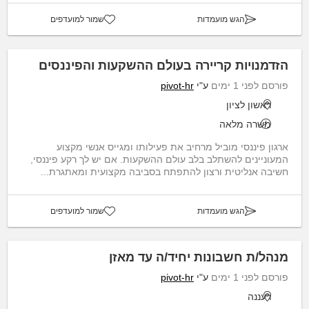
הגש מועמדות
שמור למועדפים
הזדמנויות קריירה בעולם ההשקעות והפיננסים
פורסם לפני 1 ימים
ע"י
pivot-hr
ראשון לציון
משרה מלאה
ארגון פיננסי מוביל מרחיב את פעילותו ומגייס אנשי מקצוע
המעוניינים להשתלב בלב עולם ההשקעות. אם יש לך רקע פיננסי,
חשיבה אנליטית ורצון להתפתח בסביבה מקצועית ומאתגרת...
הגש מועמדות
שמור למועדפים
מנהל/ת חשבונות יחיד/ה עד מאזן
פורסם לפני 1 ימים
ע"י
pivot-hr
רעננה