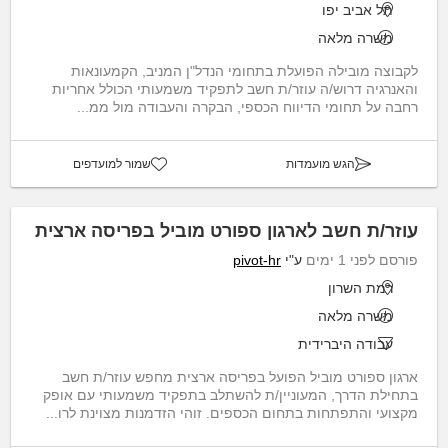
תל אביב יפו
משרה מלאה
לקבוצה מובילה הפועלת בתחומי הנדל"ן המניב, הקמעונאות
והאנרגיה דרוש/ה עוזר/ת חשב לתפקיד משמעותי הכולל אחריות
רחבה על תחומי הדיווח הכספי, הבקרה והעבודה מול ממ...
הגש מועמדות
שמור למועדפים
עוזר/ת חשב לארגון ספורט מוביל בפריסה ארצית
פורסם לפני 1 ימים
ע"י
pivot-hr
רמת השרון
משרה מלאה
עבודה היברידית
ארגון ספורט מוביל הפועל בפריסה ארצית מחפש עוזר/ת חשב
בתחילת הדרך, המעוניין/ת להשתלב בתפקיד משמעותי עם אופק
מקצועי והתפתחות בתחום הכספים. זוהי הזדמנות מצוינת לרו...