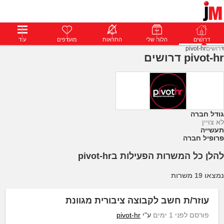
דרושים
דרושים
פרופילים
הלוח שלי
הודעות
התראות
פרימיום
מועדפים
התחבר
עוד
דרושים
pivot-hr
pivot-hr דרושים
גודל חברה
לא צויין
תעשייה
פרופיל חברה
להלן כל המשרות הפעילות בpivot-hr
נמצאו 19 משרות
עוזר/ת חשב לקבוצה ציבורית מגוונת
פורסם לפני 1 ימים
ע"י
pivot-hr