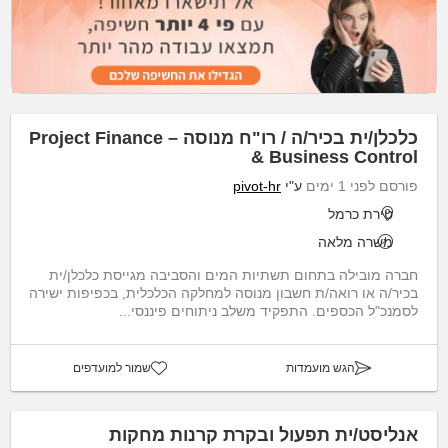
כלכלן/ית בכיר/ה / רו"ח מנוסה – Project Finance
& Business Control
פורסם לפני 1 ימים
ע"י
pivot-hr
טירת כרמל
משרה מלאה
חברה מובילה בתחום תשתיות המים והסביבה מגייסת כלכלן/ית
בכיר/ה או רואה/ת חשבון מנוסה למחלקה הכלכלית, בכפיפות ישירה
לסמנכ"ל הכספים. התפקיד משלב ניתוחים פיננסי...
הגש מועמדות
שמור למועדפים
אנליסט/ית תפעול ובקרת קרנות מחקות