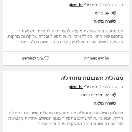
פורסם לפני 1 ימים
ע"י
pivot-hr
תל אביב יפו
משרה מלאה
אנו מחפשים איש/אשת מקצוע להצטרפות לתפקיד משמעותי
בתחום שוק ההון, הכולל אחריות על תפעול ובקרה של קרנות מחקות.
התפקיד משלב עבודה אנליטית, עמידה בדרישות רגולטוריות...
הגש מועמדות
שמור למועדפים
מנהל\ת חשבונות מתחיל\ה
פורסם לפני 1 ימים
ע"י
pivot-hr
מודיעין מכבים רעות
משרה מלאה
מנהל/ת חשבונות מתחיל/ה אנו מחפשים מנהל/ת חשבונות בתחילת
הדרך, המעוניין/ת להשתלב בתפקיד מגוון המשלב אחריות מקצועית
לצד עבודה שוטפת מול ממשקים פנים וחוץ-ארגוני...