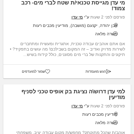
מי עדן מגייסת טכנאי/ת שטח לברי מים- רכב
צמוד!
פורסם לפני 2 שעות
ע"י
מי עדן
אבן יהודה, יקנעם (מושבה), מודיעין מכבים רעות
משרה מלאה
אם אתם אוהבים עבודה טכנית, אתגרית ומעשית ומתחברים
לשירות מדויק ואדיב – זה המקום בשבילכם! מה עושים בתפקיד? •
תיקונים והתקנות של ברי מים מסוננים, כולל קידוח בשיש...
הגש מועמדות
שמור למועדפים
למי עדן דרוש\ה נציגת בק אופיס טכני לסניף
מודיעין
פורסם לפני 2 שעות
ע"י
מי עדן
מודיעין מכבים רעות
משרה מלאה
אוהב/ת שהכל מתוקתק? מחפש/ת מקום עבודה יציב, משפחתי