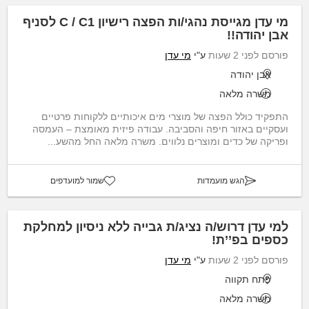
מי עדן מגייסת נהגי/ות הפצה רישיון C / C1 לסניף
אבן יהודה!!
פורסם לפני 2 שעות
ע"י
מי עדן
אבן יהודה
משרה מלאה
התפקיד כולל הפצה של מוצרי מים איכותיים ללקוחות פרטיים
ועסקיים באזור חיפה והסביבה. עבודה פיזית מאומצת – העמסה
ופריקה של כדים ומוצרים נלווים. משרה מלאה החל מהשע...
הגש מועמדות
שמור למועדפים
למי עדן דרוש/ה נציג/ת גבייה ללא ניסיון למחלקת
כספים בפ’’ת!
פורסם לפני 2 שעות
ע"י
מי עדן
פתח תקווה
משרה מלאה