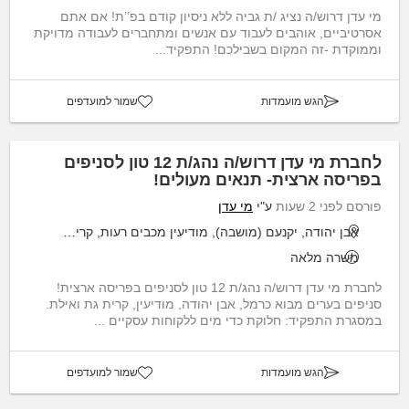
מי עדן דרוש/ה נציג /ת גביה ללא ניסיון קודם בפ’’ת! אם אתם
אסרטיביים, אוהבים לעבוד עם אנשים ומתחברים לעבודה מדויקת
וממוקדת -זה המקום בשבילכם! התפקיד...
הגש מועמדות
שמור למועדפים
לחברת מי עדן דרוש/ה נהג/ת 12 טון לסניפים
בפריסה ארצית- תנאים מעולים!
פורסם לפני 2 שעות
ע"י
מי עדן
אבן יהודה, יקנעם (מושבה), מודיעין מכבים רעות, קריית גת
משרה מלאה
לחברת מי עדן דרוש/ה נהג/ת 12 טון לסניפים בפריסה ארצית!
סניפים בערים מבוא כרמל, אבן יהודה, מודיעין, קרית גת ואילת.
במסגרת התפקיד: חלוקת כדי מים ללקוחות עסקיים ...
הגש מועמדות
שמור למועדפים