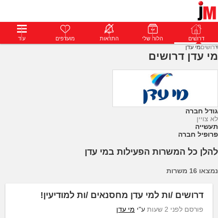
דרושים
דרושים
פרופילים
הלוח שלי
הודעות
התראות
פרימיום
מועדפים
התחבר
עוד
דרושים
מי עדן
מי עדן דרושים
גודל חברה
לא צויין
תעשייה
פרופיל חברה
להלן כל המשרות הפעילות במי עדן
נמצאו 16 משרות
דרושים /ות למי עדן מחסנאים /ות למודיעין!
פורסם לפני 2 שעות
ע"י
מי עדן