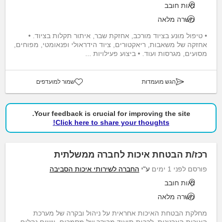
נאות חובב
משרה מלאה
• טיפול מונע בציוד מורכב, אחזקת שבר, איתור תקלות בציוד. •
אחזקה של משאבות, ריאקטורים, ציוד הידראולי ופנאומטי, מפוחים,
מסועים, מגרסות ועוד. • ביצוע פעילויות ...
הגש מועמדות
שמור למועדפים
Your feedback is crucial for improving the site.
Click here to share your thoughts!
רכז/ת הבטחת איכות לחברה ממשלתית
פורסם לפני 1 ימים
ע"י
החברה לשירותי איכות הסביבה
נאות חובב
משרה מלאה
מחלקת הבטחת האיכות אחראית על ניהול ובקרה של מערכת
האיכות הארגונית, לרבות תיעוד מבוקר של מסמכים, יישום נהלים