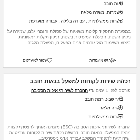
נאות חובב
משמרות, משרה מלאה
משרות ממשלתיות
,
עבודה בלילה
,
עבודה מועדפת
במסגרת התפקיד קליטת משאיות של פסולת וחומרי גלם, שמירה על
ניקיון השטח, הפעלת המערכות בשטח, תיקון תקלות ראשוניות,
ביצוע משימות מול גורמים פנים מפעלים, הפעלת מלגזה...
הגש מועמדות
שמור למועדפים
רכז/ת שירות לקוחות למפעל בנאות חובב
פורסם לפני 1 ימים
ע"י
החברה לשירותי איכות הסביבה
באר שבע, רמת חובב
משרה מלאה
משרות ממשלתיות
החברה לשירותי איכות הסביבה (ESC) מזמינה אותך להצטרף לצוות
מנצח במפעלנו בנאות חובב! דרוש/ה רכז/ת שירות לקוחות אנרגטי/ת
ושירותי/ת לתפקיד המשלב עבודה אדמיניסטרטיב...