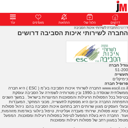
דרושים
דרושים
פרופילים
הלוח שלי
הודעות
התראות
פרימיום
מועדפים
התחבר
עוד
דרושים
החברה לשירותי איכות הסביבה
החברה לשירותי איכות הסביבה דרושים
גודל חברה
51-200
תעשייה
כימיקלים
פרופיל חברה
www.escil.co.il החברה לשרותי איכות הסביבה בע"מ ( ESC ) היא חברה
ממשלתית שנוסדה ב-1990 ובין מטרותיה לשמירה על הסביבה עוסקת
בטיפול בכל הפסולות הרעילות והמסוכנות המיוצרות בישראל . במשך השנים
התפתחה החברה וכיום היא מספקת לתעשייה, מכוני המחקר, המעבדות
ובעלי העסקים מגוון שרותים רחב בתחום איכות הסביבה בהם: ניהול פסולות
כולל, יצוא פסולות, שירותי מעבדה אנליטית, טיפול ביולוגי באדמות מזוהמות,
ועוד. החברה היא בעלת המפעל לטיפול בפסולות רעילות ומסוכנות. המפעל
מטפל במגוון רחב של פסולות רעילות ומסוכנות