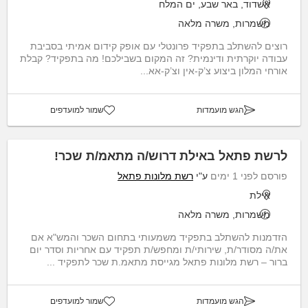
אשדוד, באר שבע, ים המלח
משמרות, משרה מלאה
רוצים להשתלב בתפקיד פרונטלי עם אופק קידום אמיתי בסביבת
עבודה יוקרתית ודינמית? זה המקום בשבילכם! מה בתפקיד? קבלת
אורחי המלון ביצוע צ’ק-אין וצ’ק-אא...
הגש מועמדות
שמור למועדפים
לרשת פתאל באילת דרוש/ה מתאמ/ת שכר!
פורסם לפני 1 ימים
ע"י
רשת מלונות פתאל
אילת
משמרות, משרה מלאה
הזדמנות להשתלב בתפקיד משמעותי בתחום השכר והמש"א אם
את/ה מסודר/ת, שירותי/ת ומחפש/ת תפקיד עם אחריות וסדר יום
ברור – רשת מלונות פתאל מגייסת מתאמ.ת שכר לתפקיד ...
הגש מועמדות
שמור למועדפים