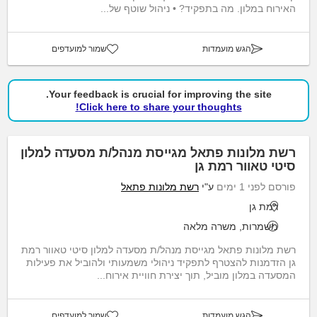
האירוח במלון. מה בתפקיד? • ניהול שוטף של...
הגש מועמדות
שמור למועדפים
Your feedback is crucial for improving the site.
Click here to share your thoughts!
רשת מלונות פתאל מגייסת מנהל/ת מסעדה למלון
סיטי טאוור רמת גן
פורסם לפני 1 ימים
ע"י
רשת מלונות פתאל
רמת גן
משמרות, משרה מלאה
רשת מלונות פתאל מגייסת מנהל/ת מסעדה למלון סיטי טאוור רמת
גן הזדמנות להצטרף לתפקיד ניהולי משמעותי ולהוביל את פעילות
המסעדה במלון מוביל, תוך יצירת חוויית אירוח...
הגש מועמדות
שמור למועדפים