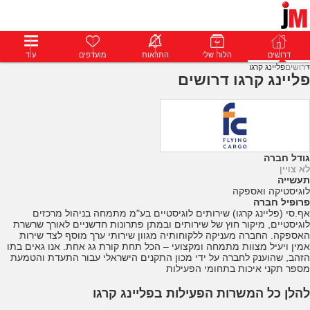
דרושים
דרושים
פרופילים
הלוח שלי
הודעות
התראות
פרימיום
מועדפים
התחבר
עוד
דרושים
פליינג קרגו
פליינג קרגו דרושים
גודל חברה
לא צויין
תעשייה
לוגיסטיקה ואספקה
פרופיל חברה
אף.סי (פליינג קרגו) שירותים לוגיסטיים בע"מ מתמחה בניהול מרכזים
לוגיסטיים, מיקור חוץ של שירותים ובמתן פתרונות חדשניים לאורך שרשרת
האספקה. החברה מעניקה ללקוחותיה מגוון שירותי ערך מוסף לצד שירות
אמין ויעיל מצוות מתמחה ומקצועי – הכל תחת קורת גג אחת. אנו גאים בתו
הזהב, שהוענק לחברה על ידי מכון התקנים הישראלי עבור התעדת והטמעת
מספר תקני איכות בתחומי הפעילות
להלן כל המשרות הפעילות בפליינג קרגו