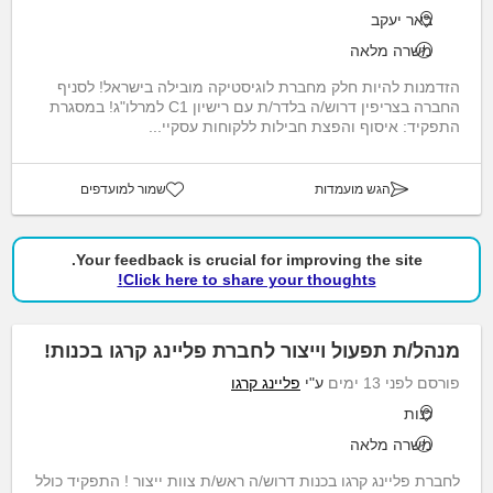
באר יעקב
משרה מלאה
הזדמנות להיות חלק מחברת לוגיסטיקה מובילה בישראל! לסניף
החברה בצריפין דרוש/ה בלדר/ת עם רישיון C1 למרלו"ג! במסגרת
התפקיד: איסוף והפצת חבילות ללקוחות עסקיי...
הגש מועמדות
שמור למועדפים
Your feedback is crucial for improving the site.
Click here to share your thoughts!
מנהל/ת תפעול וייצור לחברת פליינג קרגו בכנות!
פורסם לפני 13 ימים
ע"י
פליינג קרגו
כנות
משרה מלאה
לחברת פליינג קרגו בכנות דרוש/ה ראש/ת צוות ייצור ! התפקיד כולל