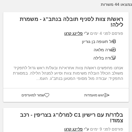
נמצאו 44 משרות
ראש/ת צוות לסניף תובלה בנתב"ג - משמרת
לילה!
פורסם לפני 4 ימים
ע"י
פליינג קרגו
נמל תעופה בן גוריון
משרה מלאה
עבודה בלילה
אנחנו מחפשים ראש/ת צוות אחראי/ת ובעל/ת ראש גדול לתפקיד
משולב הכולל הובלת משימות צוות וסיוע למנהל הלילה. במסגרת
התפקיד: עבודה מול מסופי המטען בנתב"ג. העמ...
הגש מועמדות
שמור למועדפים
בלדר/ת עם רישיון C1 למרלו"ג בצריפין - רכב
צמוד!
פורסם לפני 9 ימים
ע"י
פליינג קרגו