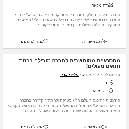
משרה מלאה
הזדמנות להיות חלק מחברת לוגיסטיקה מובילה בישראל! לסניף
החברה בכנות/צריפין/קריית גת דרוש/ה נהג/ת טריילר! במסגרת
התפקיד: הובלות מכולות בין נמלים, אתרי לקוח, י...
הגש מועמדות
שמור למועדפים
מחסנאי/ת ממוחשב/ת לחברה מובילה בכנות!
תנאים מעולים!
פורסם לפני 13 ימים
ע"י
פליינג קרגו
כנות
משרה מלאה
הזדמנות להיכנס לעולם הלוגיסטיקה ולהתחיל קריירה בחברה
מובילה בישראל! אם את/ה מחפש/ת עבודה יציבה עם אופק מקצועי,
תנאים מעולים והטבות שוות – זה המקום בשבילך! מה בת...
הגש מועמדות
שמור למועדפים