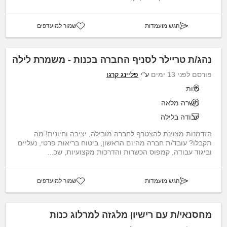
הגש מועמדות
שמור למועדפים
נהג/ת טריילר לסניף החברה בכנות - משמרת לילה
פורסם לפני 13 ימים
ע"י
פליינג קרגו
כנות
משרה מלאה
עבודה בלילה
הזדמנות מצוינת להצטרף לחברה מובילה, יציבה וחיונית! מה
תקבלו? עובד/ת חברה מהיום הראשון, ביטוח בריאות פרטי, נעליים
וביגוד עבודה, קמפוס הכשרות והדרכות מקצועיות, שכ...
הגש מועמדות
שמור למועדפים
מחסנאי/ת עם רישיון מלגזה למרלוג כנות