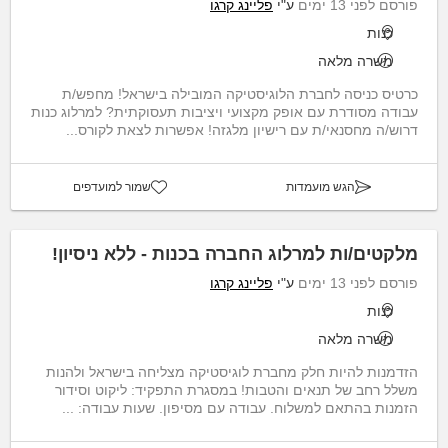
פורסם לפני 13 ימים
ע"י
פליינג קרגו
כנות
משרה מלאה
כרטיס כניסה לחברת הלוגיסטיקה המובילה בישראל! מחפש/ת
עבודה מסודרת עם אופק מקצועי ויציבות תעסוקתית? למרלוג כנות
דרוש/ה מחסנאי/ת עם רישיון מלגזה! אפשרות לצאת לקורס...
הגש מועמדות
שמור למועדפים
מלקטים/ות למרלוג החברה בכנות - ללא ניסיון!
פורסם לפני 13 ימים
ע"י
פליינג קרגו
כנות
משרה מלאה
הזדמנות להיות חלק מחברת לוגיסטיקה מצליחה בישראל ולהנות
משלל רחב של תנאים והטבות! במסגרת התפקיד: ליקוט וסידור
הזמנות בהתאם למשלוח. עבודה עם מסיפון. שעות עבודה: ...