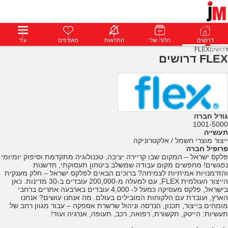
דרושים
דרושים
פרופילים
הלוח שלי
הודעות
התראות
פרימיום
מועדפים
התחבר
עוד
דרושים
FLEX
FLEX דרושים
גודל חברה
1001-5000
תעשייה
ייצור מוצרי חשמל / אלקטרוניקה
פרופיל חברה
פלקס ישראל – המקום שבו קריירה יציבה, טכנולוגיה מתקדמת וסיפוק יומיומי
נפגשים! מחפשים מקום עבודה שמשלב ביטחון תעסוקתי, חדשנות
והזדמנויות אמיתיות לצמיחה? ברוכים הבאים לפלקס ישראל – חלק מענקית
הייצור העולמית FLEX, עם למעלה מ-200,000 עובדים ב-30 מדינות. כאן
בישראל, פלקס מעסיקה כמעל ל- 4,000 עובדים בארבעה אתרים ברחבי
הארץ, ועובדת עם הלקוחות המובילים בעולם. מה אנחנו עושים? אנחנו
מומחים בייצור, תכנון, הנדסה וניהול שרשרת אספקה – עבור מגוון רחב של
תעשיות: הייטק, תקשורת, רפואה, רכב, תעופה, אנרגיה ועוד!