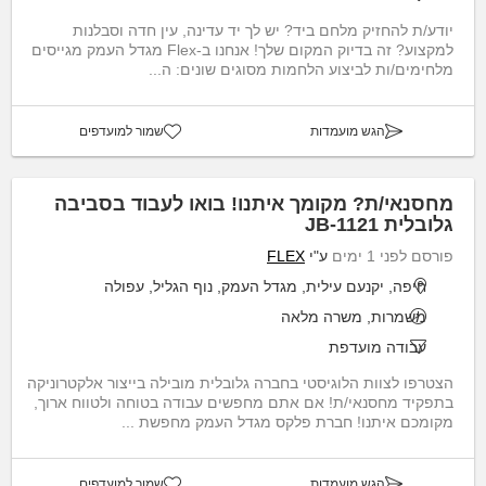
יודע/ת להחזיק מלחם ביד? יש לך יד עדינה, עין חדה וסבלנות
למקצוע? זה בדיוק המקום שלך! אנחנו ב-Flex מגדל העמק מגייסים
מלחימים/ות לביצוע הלחמות מסוגים שונים: ה...
הגש מועמדות
שמור למועדפים
מחסנאי/ת? מקומך איתנו! בואו לעבוד בסביבה
גלובלית JB-1121
פורסם לפני 1 ימים
ע"י
FLEX
חיפה, יקנעם עילית, מגדל העמק, נוף הגליל, עפולה
משמרות, משרה מלאה
עבודה מועדפת
הצטרפו לצוות הלוגיסטי בחברה גלובלית מובילה בייצור אלקטרוניקה
בתפקיד מחסנאי/ת! אם אתם מחפשים עבודה בטוחה ולטווח ארוך,
מקומכם איתנו! חברת פלקס מגדל העמק מחפשת ...
הגש מועמדות
שמור למועדפים