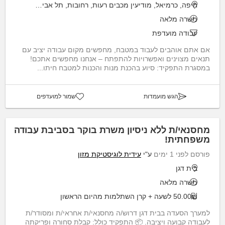
חיפה, כרמיאל, מודיעין מכבים רעות, רחובות, תל אביב יפו
משרה מלאה
עבודה מועדפת
אם אתם אוהבים לעבוד במטבח, מחפשים מקום עבודה יציב עם
תנאים מצוינים ואפשרויות להתפתח – אנחנו מחפשים אתכם!
במסגרת התפקיד: סיוע בהכנת מנות והכנות למטבח חיתו...
הגש מועמדות
שמור למועדפים
מחסנאי/ת ללא ניסיון משרת בוקר בסביבת עבודה
משפחתית!
פורסם לפני 1 ימים
ע"י
עידית לוגיסטיקת מזון
בית דגן
משרה מלאה
50.00₪ לשעה + קרן השתלמות מהיום הראשון
למערך הסעדה בבית דגן דרוש/ה מחסנאי/ת אחראי/ת ומסודר/ת
לעבודה קבועה ויציבה. 📦 התפקיד כולל: קבלת סחורה ופריקתה