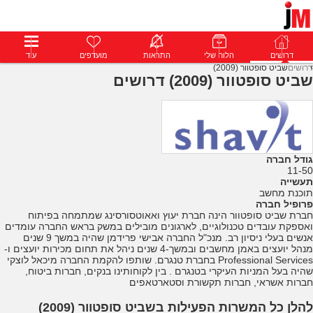
דרושים
דרושים
פרופילים
הלוח שלי
הודעות
התראות
פרימיום
מועדפים
התחבר
עוד
דרושים
שביט סופטוור (2009)
שביט סופטוור (2009) דרושים
גודל חברה
11-50
תעשייה
תוכנת מחשב
פרופיל חברה
חברת שביט סופטוור הינה חברת יעוץ ואאוטסורסינג שמתמחה בפיתוח
ואספקת עובדים טכנולוגיים, לארגונים מובילים במשק בראש החברה עומדים
אנשים בעלי ניסיון רב. מנכ"ל החברה אבישי פרידמן שהיה במשך 9 שנים
מנהל יועצים באמן מחשבים ובמשך-4 שנים ניהל את תחום מכירות יועצים ו-
Professional Services בחברת טנגרם. שותפו להקמת החברה מיכאל לוצקי
שהיה בעל המניות העיקרי בטנגרם . בין לקוחותינו בנקים, חברות ביטוח,
חברות אשראי, חברות תקשורת וסטארטאפים
להלן כל המשרות הפעילות בשביט סופטוור (2009)