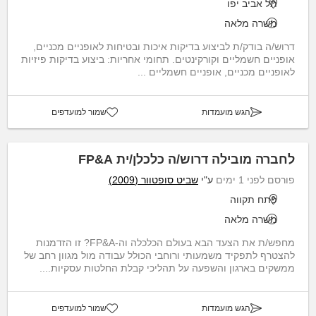
תל אביב יפו
משרה מלאה
דרוש/ה בודק/ת לביצוע בדיקות איכות ובטיחות לאופניים מכניים,
אופניים חשמליים וקורקינטים. תחומי אחריות: ביצוע בדיקות פיזיות
לאופניים מכניים, אופניים חשמליים ...
הגש מועמדות
שמור למועדפים
לחברה מובילה דרוש/ה כלכלן/ית FP&A
פורסם לפני 1 ימים
ע"י
שביט סופטוור (2009)
פתח תקווה
משרה מלאה
מחפש/ת את הצעד הבא בעולם הכלכלה וה-FP&A? זו הזדמנות
להצטרף לתפקיד משמעותי ורוחבי הכולל עבודה מול מגוון רחב של
ממשקים בארגון והשפעה על תהליכי קבלת החלטות עסקיות....
הגש מועמדות
שמור למועדפים