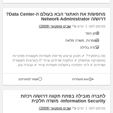
מחפש/ת את האתגר הבא בעולם ה-Data Center?
דרוש/ה Network Administrator
פורסם לפני 1 ימים
ע"י
שביט סופטוור (2009)
עמק חפר
משמרות, משרה מלאה
עבודה בלילה
מה בתפקיד? ✔ תכנון וביצוע פריסת תשתיות תקשורת פסיביות
(אופטיקה ונחושת) ✔ התקנת שרתים וציוד IT בארונות תקשורת
ושרתים ✔ ליווי ותמיכה בתקלות תשתית וציוד ✔ עבודה עם...
הגש מועמדות
שמור למועדפים
לחברה מובילה בפתח תקווה דרוש/ה רכז/ת
Information Security- משרה חלקית
פורסם לפני 1 ימים
ע"י
שביט סופטוור (2009)