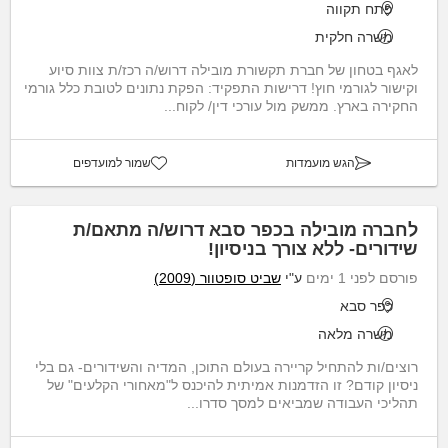
פתח תקווה
משרה חלקית
לאגף בטחון של חברת תקשורת מובילה דרוש/ה רכז/ת צוות סיוע
וקישור לגורמי חוץ! דרישות התפקיד: הפקת נתונים לטובת כלל גורמי
החקירה בארץ. ממשק מול עורכי דין/ לקוח...
הגש מועמדות
שמור למועדפים
לחברה מובילה בכפר סבא דרוש/ה מתאם/ת
שידורים- ללא צורך בניסיון!
פורסם לפני 1 ימים
ע"י
שביט סופטוור (2009)
כפר סבא
משרה מלאה
רוצים/ות להתחיל קריירה בעולם התוכן, המדיה והשידורים- גם בלי
ניסיון קודם? זו הזדמנות אמיתית להיכנס ל"מאחורי הקלעים" של
תהליכי העבודה שמביאים למסך סדרו...