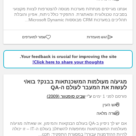
אנחנו מגייסים מנתח/ת מערכות מנוסה להצטרפות לצוות מקצועי
בסביבה טכנולוגית ומאתגרת. התפקיד כולל ניתוח, אפיון והובלת
תהליכים במערכות CRM מבוססות Microsoft Dynamic...
הגש מועמדות
שמור למועדפים
Your feedback is crucial for improving the site.
Click here to share your thoughts!
מגיע/ה מעולמות המשכנתאות בבנק? בוא/י
לעשות את המעבר לעולם ה-QA
פורסם לפני 1 ימים
ע"י
שביט סופטוור (2009)
ראש העין
משרה מלאה
אם יש לך ניסיון ב-QA בעולם הבנקאות והמימון, או שאת/ה מגיע/ה
מעולמות המשכנתאות ומחפש/ת להשתלב בעולם ה-IT – זו יכולה
להיות ההזדמנות עבורך! במסגרת התפקיד: תכנו...